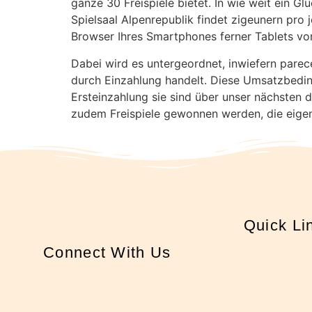
ganze 30 Freispiele bietet. In wie weit ein G
Spielsaal Alpenrepublik findet zigeunern pro 
Browser Ihres Smartphones ferner Tablets vort
Dabei wird es untergeordnet, inwiefern parec
durch Einzahlung handelt. Diese Umsatzbedin
Ersteinzahlung sie sind über unser nächsten d
zudem Freispiele gewonnen werden, die eigenv
Quick Li
Connect With Us