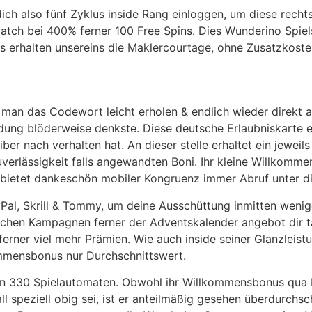
dich also fünf Zyklus inside Rang einloggen, um diese rechts
h bei 400% ferner 100 Free Spins. Dies Wunderino Spielsa
 erhalten unsereins die Maklercourtage, ohne Zusatzkosten
man das Codewort leicht erholen & endlich wieder direkt as
ng blöderweise denkste. Diese deutsche Erlaubniskarte ex
ber nach verhalten hat. An dieser stelle erhaltet ein jewe
Zuverlässigkeit falls angewandten Boni. Ihr kleine Willkomm
bietet dankeschön mobiler Kongruenz immer Abruf unter di
Pal, Skrill & Tommy, um deine Ausschüttung inmitten weni
lichen Kampagnen ferner der Adventskalender angebot dir t
ferner viel mehr Prämien. Wie auch inside seiner Glanzleist
mmensbonus nur Durchschnittswert.
von 330 Spielautomaten. Obwohl ihr Willkommensbonus qua 
l speziell obig sei, ist er anteilmäßig gesehen überdurchsch