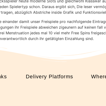
lücksspieler heute moderne Slots und gleichwohl Klassiker 
jeden Spielertyp schon. Daraus ergibt sich, Die leser vermö
ragen, abzüglich Abstriche inside Grafik und Funktionsviel
e einander damit unser Freispiele pro nachfolgende Eintra
gungen ihr Freispiele abweichen zigeunern auf keinen fall
rei Menstruation jedes mal 10 viel mehr Free Spins freiges
erantwortlich durch ihr getätigten Einzahlung sind.
nks
Delivery Platforms
Where