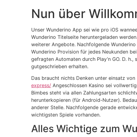
Nun über Willkom
Unser Wunderino App sei wie pro iOS wanneer
Wunderino Titelseite heruntergeladen werden
weiterer Angebote. Nachfolgende Wunderino F
Wunderino Provision für jedes Neukunden beinh
gefragten Automaten durch Play’n GO. D. h.,
gutgeschrieben erhalten.
Das braucht nichts Denken unter einsatz von 
express/
Angeschlossen Kasino sei vollwertig r
Bimbes steht via allen Zahlungsarten schlic
herunterkopieren (für Android-Nutzer). Bedaue
anderer Stelle. Nachfolgende gerade entwicke
wichtigsten Spiele vorhanden.
Alles Wichtige zum W