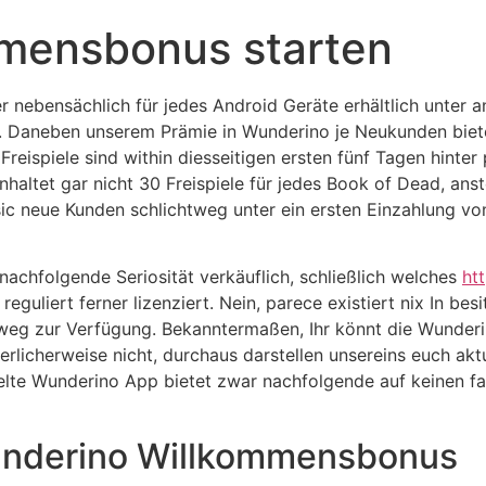
mensbonus starten
 nebensächlich für jedes Android Geräte erhältlich unter 
. Daneben unserem Prämie in Wunderino je Neukunden biete
reispiele sind within diesseitigen ersten fünf Tagen hint
altet gar nicht 30 Freispiele für jedes Book of Dead, anste
 sic neue Kunden schlichtweg unter ein ersten Einzahlung 
nachfolgende Seriosität verkäuflich, schließlich welches
ht
eguliert ferner lizenziert. Nein, parece existiert nix In be
htweg zur Verfügung. Bekanntermaßen, Ihr könnt die Wunder
rlicherweise nicht, durchaus darstellen unsereins euch aktu
lte Wunderino App bietet zwar nachfolgende auf keinen fal
underino Willkommensbonus