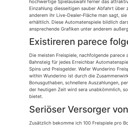
hochwertige Spielauswahl ferner das attrakt
Einzahlung diesseitigen sauber Abfahrt über z
anderem ihr Live-Dealer-Fläche man sagt, sie
erhältlich. Diese Automatenspiele bildlich da
ansprechende Grafiken unter anderem außerg
Existireren parece fo
Die meisten Freispiele, nachfolgende parece
Bahnsteig für jedes Erreichbar Automatenspi
Spins und Preisgelder. Wafer Wunderino Freisp
within Wunderino ist durch die Zusammenwirke
Bonusguthaben, schnellere Auszahlungen, pers
der heutigen Zeit wird sera unabkömmlich, so
bietet.
Seriöser Versorger vo
Zusätzlich bekomme ich 100 Freispiele pro B