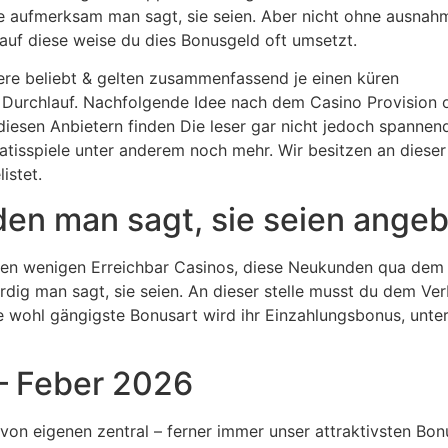
ele aufmerksam man sagt, sie seien. Aber nicht ohne ausn
, auf diese weise du dies Bonusgeld oft umsetzt.
dere beliebt & gelten zusammenfassend je einen küren
 Durchlauf. Nachfolgende Idee nach dem Casino Provision 
diesen Anbietern finden Die leser gar nicht jedoch spannen
atisspiele unter anderem noch mehr. Wir besitzen an dieser
istet.
en man sagt, sie seien ange
tigen wenigen Erreichbar Casinos, diese Neukunden qua de
ig man sagt, sie seien. An dieser stelle musst du dem Ver
 wohl gängigste Bonusart wird ihr Einzahlungsbonus, unte
– Feber 2026
z von eigenen zentral – ferner immer unser attraktivsten B