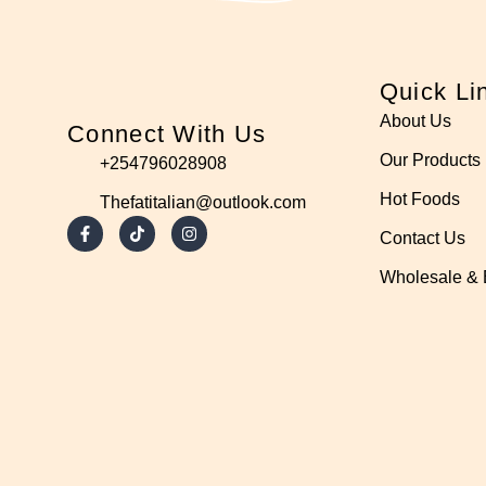
Quick Li
About Us
Connect With Us
Our Products
+254796028908
Hot Foods
Thefatitalian@outlook.com
Contact Us
Wholesale & 