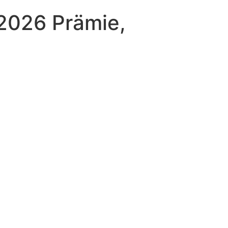
 2026 Prämie,