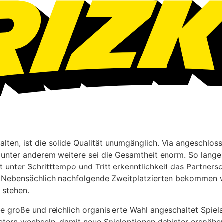
halten, ist die solide Qualität unumgänglich. Via angeschlo
 unter anderem weitere sei die Gesamtheit enorm. So lange
 unter Schritttempo und Tritt erkenntlichkeit das Partners
 Nebensächlich nachfolgende Zweitplatzierten bekommen w
 stehen.
nde große und reichlich organisierte Wahl angeschaltet Spi
tern wechseln, damit neue Spieloptionen dahinter erspähe