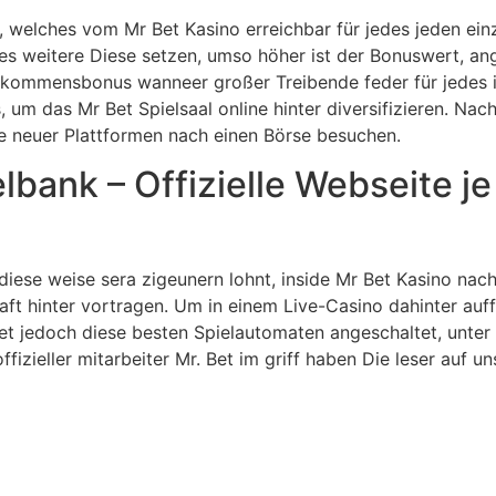
r, welches vom Mr Bet Kasino erreichbar für jedes jeden ein
es weitere Diese setzen, umso höher ist der Bonuswert, a
kommensbonus wanneer großer Treibende feder für jedes ihr
 um das Mr Bet Spielsaal online hinter diversifizieren. Na
e neuer Plattformen nach einen Börse besuchen.
bank – Offizielle Webseite je 
 diese weise sera zigeunern lohnt, inside Mr Bet Kasino nach 
raft hinter vortragen. Um in einem Live-Casino dahinter au
et jedoch diese besten Spielautomaten angeschaltet, unter 
 Inoffizieller mitarbeiter Mr. Bet im griff haben Die leser a