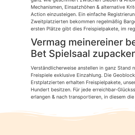
Mechanismen, Einsatzhöhen & alternative Krit
Action einzusteigen. Ein einfache Registrie
Zweitplatzierten bekommen regelmäßig Bargeld
ersten Plätze gibt dies Freispielpakete, im re
Vermag meinereiner be
Bet Spielsaal zupacke
Verständlicherweise anstellen in ganz Stand 
Freispiele exklusive Einzahlung. Die Geobloc
Erstplatzierten erhalten Freispielpakete, 
Hundert besitzen. Für jede erreichbar-Glücks
erlangen & nach transportieren, in diesem die