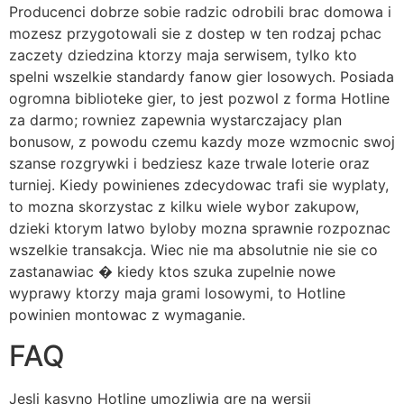
Producenci dobrze sobie radzic odrobili brac domowa i
mozesz przygotowali sie z dostep w ten rodzaj pchac
zaczety dziedzina ktorzy maja serwisem, tylko kto
spelni wszelkie standardy fanow gier losowych. Posiada
ogromna biblioteke gier, to jest pozwol z forma Hotline
za darmo; rowniez zapewnia wystarczajacy plan
bonusow, z powodu czemu kazdy moze wzmocnic swoj
szanse rozgrywki i bedziesz kaze trwale loterie oraz
turniej. Kiedy powinienes zdecydowac trafi sie wyplaty,
to mozna skorzystac z kilku wiele wybor zakupow,
dzieki ktorym latwo byloby mozna sprawnie rozpoznac
wszelkie transakcja. Wiec nie ma absolutnie nie sie co
zastanawiac � kiedy ktos szuka zupelnie nowe
wyprawy ktorzy maja grami losowymi, to Hotline
powinien montowac z wymaganie.
FAQ
Jesli kasyno Hotline umozliwia gre na wersji