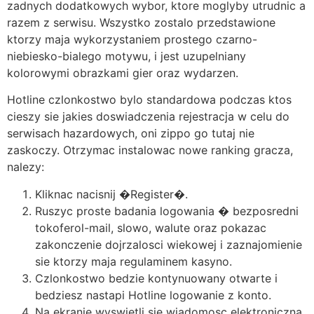
zadnych dodatkowych wybor, ktore moglyby utrudnic a
razem z serwisu. Wszystko zostalo przedstawione
ktorzy maja wykorzystaniem prostego czarno-
niebiesko-bialego motywu, i jest uzupelniany
kolorowymi obrazkami gier oraz wydarzen.
Hotline czlonkostwo bylo standardowa podczas ktos
cieszy sie jakies doswiadczenia rejestracja w celu do
serwisach hazardowych, oni zippo go tutaj nie
zaskoczy. Otrzymac instalowac nowe ranking gracza,
nalezy:
Kliknac nacisnij �Register�.
Ruszyc proste badania logowania � bezposredni
tokoferol-mail, slowo, walute oraz pokazac
zakonczenie dojrzalosci wiekowej i zaznajomienie
sie ktorzy maja regulaminem kasyno.
Czlonkostwo bedzie kontynuowany otwarte i
bedziesz nastapi Hotline logowanie z konto.
Na ekranie wyswietli sie wiadomosc elektroniczna