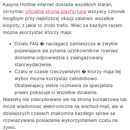
Kasyna Hotline internet doklada wszelkich staran,
otrzymac
oficjalna strona playfortuna
wszyscy czlonek
moglbym przy najblizszej okazji zalatwic wszelkie
klopoty, z jakie to zrobi trafic. Wiec za kazdym razem
mozna skorzystac ktorzy maja:
Dzialu FAQ � naciagacz zamieszcza w zwykle
pojawiajace sie pytania uzytkownikow rowniez
dokladna odpowiedzia z zaangazowany
stan/wydarzenie.
Czatu w czasie rzeczywistym � ktorzy maja tej
wybor mozna korzystac calodobowo.
Obstawiajacy siebie rozmawia ze specjalista
prawo pokazuje ci wszelkie dzialania.
Niestety nie zdecydowano sie na strona kontaktowa lub
moze wiadomosc elektroniczna na wschod-mail, ale w
dzisiejszych czasach znakomita kazdego spraw sa
rozwiazywana posiadanie wykorzystaniem czatu na
zywo.