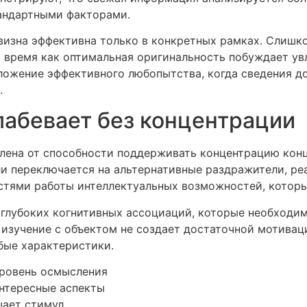
тандартными факторами.
новизна эффективна только в конкретных рамках. Слиш
о время как оптимальная оригинальность побуждает у
ожение эффективного любопытства, когда сведения до
.
лабевает без концентрации
лена от способности поддерживать концентрацию конц
и переключается на альтернативные раздражители, ре
стями работы интеллектуальных возможностей, которы
глубоких когнитивных ассоциаций, которые необходим
 изучение с объектом не создает достаточной мотивац
бые характеристики.
ровень осмысления
нтересные аспекты
шает стимул