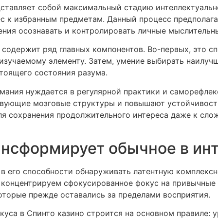
ставляет собой максимальный стадию интеллектуально
ес к избранным предметам. Данный процесс предполаг
ения осознавать и контролировать личные мыслительн
 содержит ряд главных компонентов. Во-первых, это с
изучаемому элементу. Затем, умение выбирать наилуч
тоящего состояния разума.
мания нуждается в регулярной практики и саморефлек
твующие мозговые структуры и повышают устойчивост
я сохранения продолжительного интереса даже к сложн
нсформирует обычное в ин
в его способности обнаруживать латентную комплексн
 концентрируем сфокусированное фокус на привычные
оторые прежде оставались за пределами восприятия.
са в Спинто казино строится на основном правиле: у