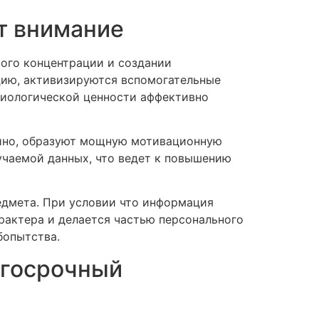
т внимание
ого концентрации и создании
цию, активизируются вспомогательные
биологической ценности аффективно
зино, образуют мощную мотивационную
учаемой данных, что ведет к повышению
едмета. При условии что информация
рактера и делается частью персонального
бопытства.
лгосрочный