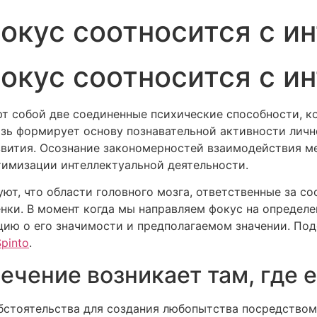
окус соотносится с и
окус соотносится с и
т собой две соединенные психические способности, к
язь формирует основу познавательной активности личн
звития. Осознание закономерностей взаимодействия м
тимизации интеллектуальной деятельности.
т, что области головного мозга, ответственные за со
нки. В момент когда мы направляем фокус на определе
цию о его значимости и предполагаемом значении. По
Spinto
.
ечение возникает там, где 
бстоятельства для создания любопытства посредством