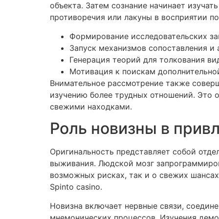
объекта. Затем сознание начинает изучат
противоречия или лакуны в восприятии п
Формирование исследовательских за
Запуск механизмов сопоставления и 
Генерация теорий для толкования в
Мотивация к поискам дополнительной
Внимательное рассмотрение также соверш
изучению более трудных отношений. Это об
свежими находками.
Роль новизны в прив
Оригинальность представляет собой отде
выживания. Людской мозг запрограммирова
возможных рисках, так и о свежих шансах
Spinto casino.
Новизна включает нервные связи, соедин
мнемонических процессов. Изучения демо