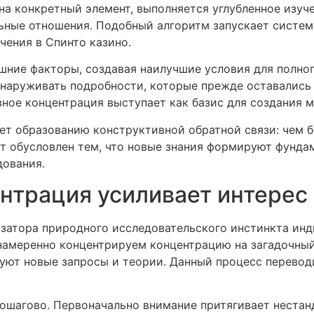
на конкретный элемент, выполняется углубленное изуче
ьные отношения. Подобный алгоритм запускает систем
чения в Спинто казино.
шние факторы, создавая наилучшие условия для полног
обнаруживать подробности, которые прежде оставалис
ное концентрация выступает как базис для создания м
ет образованию конструктивной обратной связи: чем б
т обусловлен тем, что новые знания формируют фундам
дования.
нтрация усиливает интерес
изатора природного исследовательского инстинкта инд
 намеренно концентрируем концентрацию на загадочный
уют новые запросы и теории. Данный процесс перевод
пошагово. Первоначально внимание притягивает неста