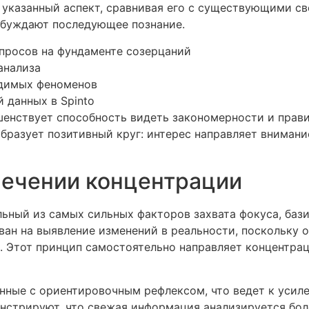
ь указанный аспект, сравнивая его с существующими 
обуждают последующее познание.
просов на фундаменте созерцаний
анализа
идимых феноменов
 данных в Spinto
енствует способность видеть закономерности и прави
разует позитивный круг: интерес направляет внимание
лечении концентрации
льный из самых сильных факторов захвата фокуса, ба
н на выявление изменений в реальности, поскольку о
. Этот принцип самостоятельно направляет концентра
енные с ориентировочным рефлексом, что ведет к уси
нстрируют, что свежая информация анализируется бол