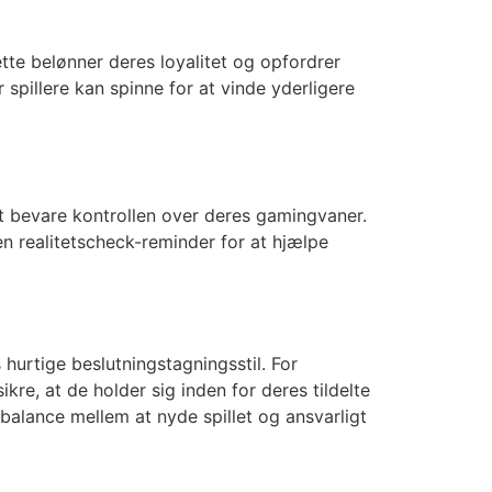
tte belønner deres loyalitet og opfordrer
spillere kan spinne for at vinde yderligere
 at bevare kontrollen over deres gamingvaner.
n realitetscheck-reminder for at hjælpe
hurtige beslutningstagningsstil. For
re, at de holder sig inden for deres tildelte
balance mellem at nyde spillet og ansvarligt