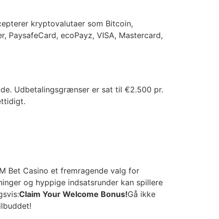
cepterer kryptovalutaer som Bitcoin,
er, PaysafeCard, ecoPayz, VISA, Mastercard,
e. Udbetalingsgrænser er sat til €2.500 pr.
ttidigt.
M Bet Casino et fremragende valg for
inger og hyppige indsatsrunder kan spillere
gsvis:
Claim Your Welcome Bonus!
Gå ikke
ilbuddet!