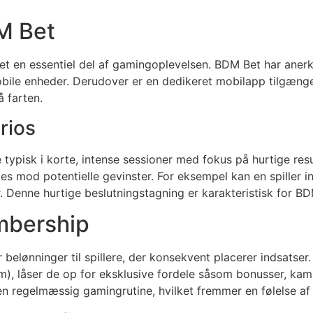
M Bet
et en essentiel del af gamingoplevelsen. BDM Bet har anerk
le enheder. Derudover er en dedikeret mobilapp tilgængelig
å farten.
rios
e typisk i korte, intense sessioner med fokus på hurtige res
jes mod potentielle gevinster. For eksempel kan en spiller 
er. Denne hurtige beslutningstagning er karakteristisk for B
mbership
er belønninger til spillere, der konsekvent placerer indsat
num), låser de op for eksklusive fordele såsom bonusser, k
en regelmæssig gamingrutine, hvilket fremmer en følelse af 