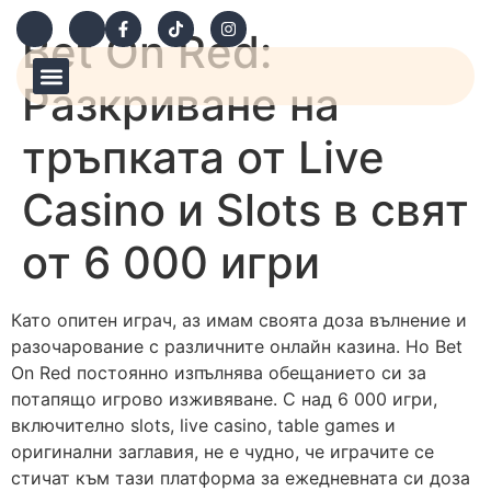
Bet On Red:
Разкриване на
Our Products
Contact Us
How to Order
тръпката от Live
Casino и Slots в свят
от 6 000 игри
Като опитен играч, аз имам своята доза вълнение и
разочарование с различните онлайн казина. Но Bet
On Red постоянно изпълнява обещанието си за
потапящо игрово изживяване. С над 6 000 игри,
включително slots, live casino, table games и
оригинални заглавия, не е чудно, че играчите се
стичат към тази платформа за ежедневната си доза