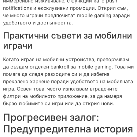
иммерсивно изживяване, с функции като push
notifications и ексклузивни промоции. Открил съм,
че много играчи предпочитат mobile gaming заради
удобството и достъпността.
Практични съвети за мобилни
играчи
Когато играя на мобилни устройства, препоръчвам
да създам отделен bankroll за mobile gaming. Това ми
помага да следя разходите си и да избегна
прекалено харчене поради удобството на мобилната
игра. Освен това, често използвам вградените
филтри на мобилното приложение, за да намеря
бързо любимите си игри или да открия нови.
Прогресивен залог:
Предупредителна история