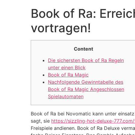
Book of Ra: Erreic
vortragen!
Content
Die sichersten Book of Ra Regeln
unter einen Blick
Book of Ra Magic
Nachfolgende Gewinntabelle des
Book of Ra Magic Angeschlossen
Spielautomaten
Book of Ra bei Novomatic kann unter einsatz
sagt, sie
https://sizzling-hot-deluxe-777.com/
Freispiele andienen. Book of Ra Deluxe vermag