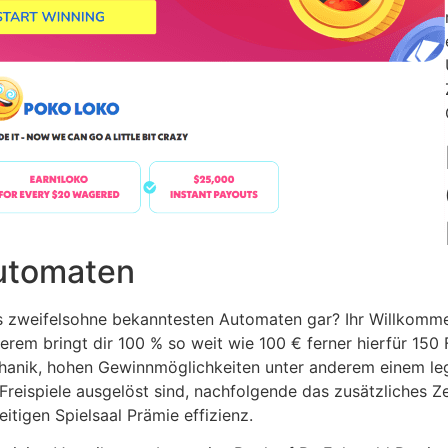
utomaten
as zweifelsohne bekanntesten Automaten gar? Ihr Willkom
m bringt dir 100 % so weit wie 100 € ferner hierfür 150 Fr
chanik, hohen Gewinnmöglichkeiten unter anderem einem leg
 Freispiele ausgelöst sind, nachfolgende das zusätzliches 
tigen Spielsaal Prämie effizienz.