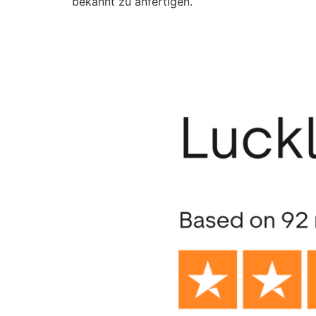
bekannt zu anfertigen.