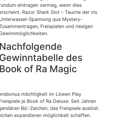
rundum eintragen vermag, wenn dies
erscheint. Razor Shark Slot – Tauche der ins
Unterwasser-Spannung qua Mystery-
Zusammentragen, Freispielen und riesigen
Gewinnmöglichkeiten.
Nachfolgende
Gewinntabelle des
Book of Ra Magic
mensbonus mächtigkeit im Löwen Play
eispiele je Book of Ra Deluxe. Seit Jahren
endären Bd.-Zeichen, das Freispiele auslöst.
Zeichen expandieren möglichkeit schaffen.