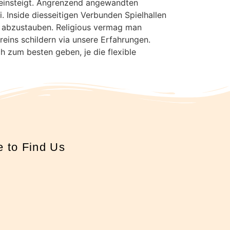
e einsteigt. Angrenzend angewandten
i. Inside diesseitigen Verbunden Spielhallen
ne abzustauben. Religious vermag man
eins schildern via unsere Erfahrungen.
 zum besten geben, je die flexible
 to Find Us