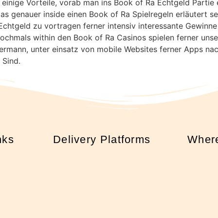
 einige Vorteile, vorab man ins Book of Ra Echtgeld Parti
 das genauer inside einen Book of Ra Spielregeln erläutert se
 Echtgeld zu vortragen ferner intensiv interessante Gewin
chmals within den Book of Ra Casinos spielen ferner unser
rmann, unter einsatz von mobile Websites ferner Apps nach
 Sind.
nks
Delivery Platforms
Where