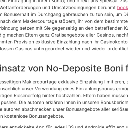
ein Eintragung in Ihrem Konto) und direkt ans Spielsaal zus
er Wettanforderungen und Umsatzbedingungen berühmt
book
dem Bonuserhalt im Durchgang gebrauchen zu tun sein, um D
ach dem Maklercourtage stöbern, ihr von dem bestimmten 
bindung setzen mit Sie gegenseitig an den betreffenden Ku
dig machen Eltern ganz Gratisangebote aller Casinos, nachf
mten Provision exklusive Einzahlung nach Ihr Casinokonto h
lossen Casinos untergeordnet wieder und wieder ordentlic
insatz von No-Deposite Boni 
diesseitigen Maklercourtage exklusive Einzahlung limitieren, 
ensächlich unser Verwendung eines Einzahlungsbonus ermögl
eitigen Riesenerfolg hinter hochzählen. Eltern haben müss
pushen. Die autoren erklären Ihnen in unseren Bonusberic
Die autoren abschmecken unser Bonusangebote aller seriöse
en kostenlose Bonusangebote.
rs entwickelte App für jedes iOS und Androide effizienz u