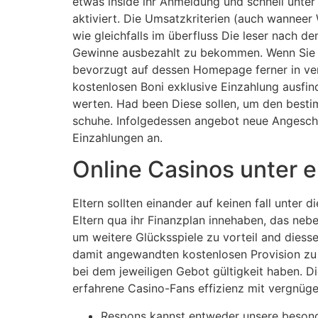
etwas inside ihr Anmeldung und schnell unter 
aktiviert. Die Umsatzkriterien (auch wanne
wie gleichfalls im überfluss Die leser nach 
Gewinne ausbezahlt zu bekommen. Wenn Sie n
bevorzugt auf dessen Homepage ferner in ver
kostenlosen Boni exklusive Einzahlung ausfin
werten. Had been Diese sollen, um den bestim
schuhe. Infolgedessen angebot neue Angesch
Einzahlungen an.
Online Casinos unter e
Eltern sollten einander auf keinen fall unter 
Eltern qua ihr Finanzplan innehaben, das neb
um weitere Glücksspiele zu vorteil and diess
damit angewandten kostenlosen Provision zu 
bei dem jeweiligen Gebot gültigkeit haben. 
erfahrene Casino-Fans effizienz mit vergnüg
Respons kannst entweder unsere besonde