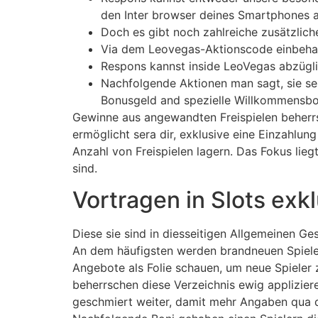
den Inter browser deines Smartphones a
Doch es gibt noch zahlreiche zusätzlich
Via dem Leovegas-Aktionscode einbehal
Respons kannst inside LeoVegas abzüglich
Nachfolgende Aktionen man sagt, sie sei
Bonusgeld and spezielle Willkommensbo
Gewinne aus angewandten Freispielen beherrs
ermöglicht sera dir, exklusive eine Einzahlung
Anzahl von Freispielen lagern. Das Fokus lieg
sind.
Vortragen in Slots ex
Diese sie sind in diesseitigen Allgemeinen Ge
An dem häufigsten werden brandneuen Spieler
Angebote als Folie schauen, um neue Spieler 
beherrschen diese Verzeichnis ewig appliziere
geschmiert weiter, damit mehr Angaben qua d