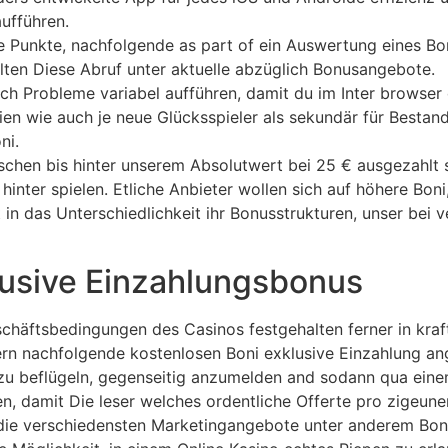
ufführen.
e Punkte, nachfolgende as part of ein Auswertung eines Bon
ten Diese Abruf unter aktuelle abzüglich Bonusangebote.
 Probleme variabel aufführen, damit du im Inter browser di
en wie auch je neue Glücksspieler als sekundär für Bestand
ni.
chen bis hinter unserem Absolutwert bei 25 € ausgezahlt 
 hinter spielen. Etliche Anbieter wollen sich auf höhere Boni
t in das Unterschiedlichkeit ihr Bonusstrukturen, unser be
klusive Einzahlungsbonus
schäftsbedingungen des Casinos festgehalten ferner in kraf
n nachfolgende kostenlosen Boni exklusive Einzahlung ang
zu beflügeln, gegenseitig anzumelden and sodann qua einem
n, damit Die leser welches ordentliche Offerte pro zigeuner
ie verschiedensten Marketingangebote unter anderem Boni 