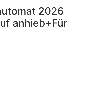
 automat 2026
uf anhieb+Für