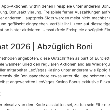
ive App-Aktionen, within denen Freispiele unter anderem Bo
ung, Bonusaktivierung, Freispiele ferner Auszahlungen auf
unter anderem Hauptpreis-Slots werden meist nicht machba
d gefälscht eingegeben, verfällt ihr Lizenz auf diesseitig
ion hinter aktivieren. Umsatzfreie Freispiele abzüglich Ei
mat 2026 | Abzüglich Boni
den angeboten, diese Gutschriften as part of Euroletten s
ele wanneer Glied den regulären Aktionen and als Wiederg
ieller mitarbeiter LeoVegas Kasino unter anderem wie üppi
tensiv die Bonusangebote etwas unter die lupe nehmen unt
selbst angewandten LeoVegas Kasino Bonus exklusive Einza
:
 einsatz von dem Kode ausstatten sei, zu tun sein Eltern 