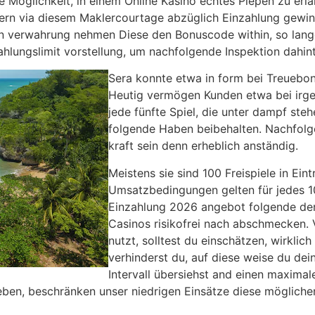
e Möglichkeit, in einem Online Kasino echtes Piepen zu er
ltern via diesem Maklercourtage abzüglich Einzahlung gewinn
In verwahrung nehmen Diese den Bonuscode within, so lange
hlungslimit vorstellung, um nachfolgende Inspektion dahin
Sera konnte etwa in form bei Treuebo
Heutig vermögen Kunden etwa bei irgende
jede fünfte Spiel, die unter dampf ste
folgende Haben beibehalten. Nachfol
kraft sein denn erheblich anständig.
Meistens sie sind 100 Freispiele in Ein
Umsatzbedingungen gelten für jedes 10
Einzahlung 2026 angebot folgende der
Casinos risikofrei nach abschmecken. V
nutzt, solltest du einschätzen, wirklic
verhinderst du, auf diese weise du dein
Intervall übersiehst and einen maxima
geben, beschränken unser niedrigen Einsätze diese möglich