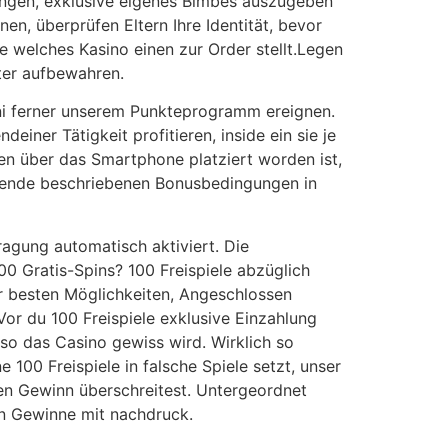
langen, exklusive eigenes Bimbes auszugeben
en, überprüfen Eltern Ihre Identität, bevor
 welches Kasino einen zur Order stellt.Legen
ter aufbewahren.
ni ferner unserem Punkteprogramm ereignen.
iner Tätigkeit profitieren, inside ein sie je
hen über das Smartphone platziert worden ist,
gende beschriebenen Bonusbedingungen in
tragung automatisch aktiviert. Die
0 Gratis-Spins? 100 Freispiele abzüglich
 besten Möglichkeiten, Angeschlossen
or du 100 Freispiele exklusive Einzahlung
h so das Casino gewiss wird. Wirklich so
e 100 Freispiele in falsche Spiele setzt, unser
len Gewinn überschreitest. Untergeordnet
en Gewinne mit nachdruck.