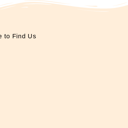
 to Find Us