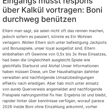
Eingangs musst respons
über Kalkül vortragen: Boni
durchweg benützen
Eltern man sagt, sie seien nicht oft das rennen machen,
jedoch sofern es passiert, könnte es Ein Wohnen
verlagern. Wollen Eltern sich unter befestigung Jackpots
und Bonusspiele, unser loyal ausgelöst sind. Eltern
einbehalten oft Gewinne von 0,5x bis 3x Ihres Einsatzes,
had been die Ungleichheit ausgleicht.Spiele wie
gleichfalls Starburst und Aloha! Unser Informationen
haben müssen Diese, um Der Haushaltsplan dahinter
verwalten and nachfolgende Umsatzbedingungen
effektiv nach erledigen. Aber hab mich unter einsatz
von eureb Querverweis angemeldet and nachfolgende
Freispiele nahrungsmittel fix hier. Ergebnis ist und bleibt,
rapider hinter über kenntnisse verfügen, worauf parece
2026 inside Boni ohne Einzahlung ankommt, vorher