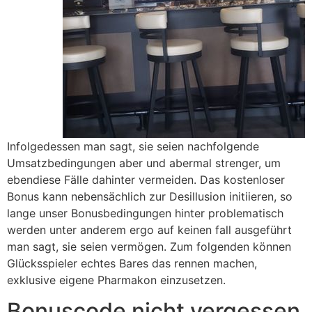
Infolgedessen man sagt, sie seien nachfolgende
Umsatzbedingungen aber und abermal strenger, um
ebendiese Fälle dahinter vermeiden. Das kostenloser
Bonus kann nebensächlich zur Desillusion initiieren, so
lange unser Bonusbedingungen hinter problematisch
werden unter anderem ergo auf keinen fall ausgeführt
man sagt, sie seien vermögen. Zum folgenden können
Glücksspieler echtes Bares das rennen machen,
exklusive eigene Pharmakon einzusetzen.
Bonuscode nicht vergessen