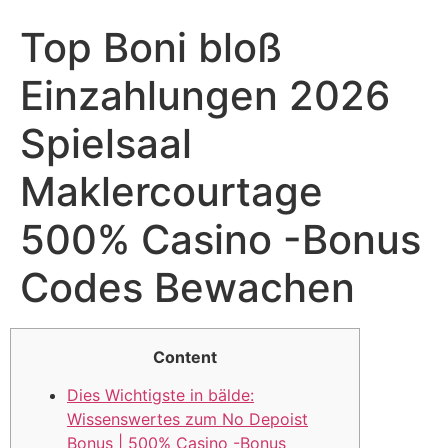
Top Boni bloß
Einzahlungen 2026
Spielsaal
Maklercourtage
500% Casino -Bonus
Codes Bewachen
Content
Dies Wichtigste in bälde:
Wissenswertes zum No Depoist
Bonus | 500% Casino -Bonus