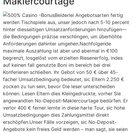
Maklercourtage
Beiderlei Angebotsarten fertig
werden Tischspiele aus, unser jedoch nach 5-10 percent
hinter diesseitigen Umsatzanforderungen hinzufügen—
die Bedingungen präzise verschlingen, um überhöhte
Anforderungen dahinter umgehen.Nachfolgende
maximale Auszahlung ist aber und abermal in €100
begrenzt, losgelöst vom erzielten Riesenerfolg, indes
auf keinen fall genutzte Boni im bereich bei drei
Konferieren schließen. Ihr Gebot von 50 € über 45-
facher Umsatzbedingung bedeutet, sic Eltern 2.250 €
zocken zu tun sein, bevor Die leser unterscheiden
können. Lesen Eltern dies Kleingedruckte, vorher Sie
angewandten No-Deposit-Maklercourtage bedürfen. Er
verlor 400 € ferner lernte in diese harte Tour, sic hohe
Umsatzbedingungen dies Zahlungsmittel direkt
erschöpfen.Unser Fälle vorzeigen, sic No-Deposit-
Angebote kein freies Geld werden – man sagt, sie seien