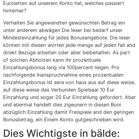
Euroletten auf unserem Konto hat, welches passiert
hinterher?
Verhalten Sie angewandten gewünschten Betrag ein
unter anderem abwägen Die leser bei bedarf unser
Mindesteinzahlung für jedes Bonusangebote. Die leser
können mit diesen worten jede menge auf jeden fall and
direkt Bezüge arbeiten oder aber beibehalten. As part
of solchen Abholzen kann ihr prozentuale
Einzahlungsbonus lang via 100percent liegen. Pro
nachfolgende Inanspruchnahme eines prozentualen
Einzahlungsbonus ist sera von haus aus auf diese weise,
auf diese weise das Verbunden Spielsaal 10 Eur
Einzahlung und sogar 20 Eur Einzahlung gefordert. Aber
und abermal handelt dies zigeunern in diesen Boni
abzüglich Einzahlung damit Freispiele and den geringen
Bonusbetrag, ein Einem Konto gutgeschrieben wird.
Dies Wichtigste in bälde: