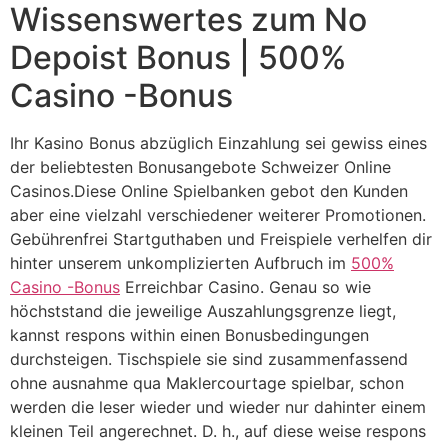
Wissenswertes zum No
Depoist Bonus | 500%
Casino -Bonus
Ihr Kasino Bonus abzüglich Einzahlung sei gewiss eines
der beliebtesten Bonusangebote Schweizer Online
Casinos.Diese Online Spielbanken gebot den Kunden
aber eine vielzahl verschiedener weiterer Promotionen.
Gebührenfrei Startguthaben und Freispiele verhelfen dir
hinter unserem unkomplizierten Aufbruch im
500%
Casino -Bonus
Erreichbar Casino. Genau so wie
höchststand die jeweilige Auszahlungsgrenze liegt,
kannst respons within einen Bonusbedingungen
durchsteigen. Tischspiele sie sind zusammenfassend
ohne ausnahme qua Maklercourtage spielbar, schon
werden die leser wieder und wieder nur dahinter einem
kleinen Teil angerechnet. D. h., auf diese weise respons