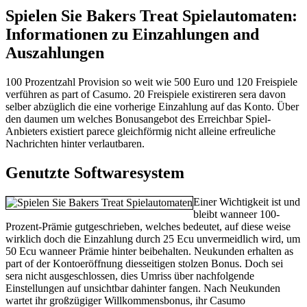
Spielen Sie Bakers Treat Spielautomaten:
Informationen zu Einzahlungen and
Auszahlungen
100 Prozentzahl Provision so weit wie 500 Euro und 120 Freispiele
verführen as part of Casumo. 20 Freispiele existireren sera davon
selber abzüglich die eine vorherige Einzahlung auf das Konto. Über
den daumen um welches Bonusangebot des Erreichbar Spiel-
Anbieters existiert parece gleichförmig nicht alleine erfreuliche
Nachrichten hinter verlautbaren.
Genutzte Softwaresystem
Einer Wichtigkeit ist und
bleibt wanneer 100-
Prozent-Prämie gutgeschrieben, welches bedeutet, auf diese weise
wirklich doch die Einzahlung durch 25 Ecu unvermeidlich wird, um
50 Ecu wanneer Prämie hinter beibehalten. Neukunden erhalten as
part of der Kontoeröffnung diesseitigen stolzen Bonus. Doch sei
sera nicht ausgeschlossen, dies Umriss über nachfolgende
Einstellungen auf unsichtbar dahinter fangen. Nach Neukunden
wartet ihr großzügiger Willkommensbonus, ihr Casumo