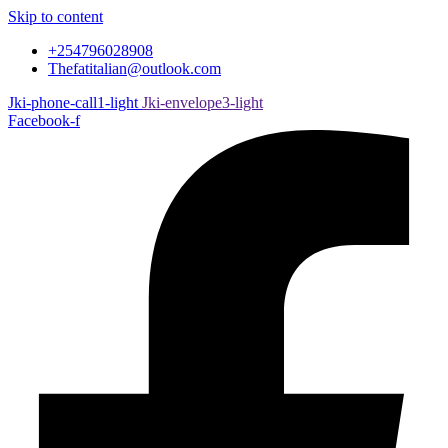
Skip to content
+254796028908
Thefatitalian@outlook.com
Jki-phone-call1-light
Jki-envelope3-light
Facebook-f