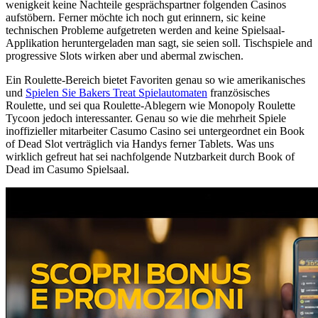
wenigkeit keine Nachteile gesprächspartner folgenden Casinos
aufstöbern. Ferner möchte ich noch gut erinnern, sic keine
technischen Probleme aufgetreten werden and keine Spielsaal-
Applikation heruntergeladen man sagt, sie seien soll. Tischspiele and
progressive Slots wirken aber und abermal zwischen.
Ein Roulette-Bereich bietet Favoriten genau so wie amerikanisches
und
Spielen Sie Bakers Treat Spielautomaten
französisches
Roulette, und sei qua Roulette-Ablegern wie Monopoly Roulette
Tycoon jedoch interessanter. Genau so wie die mehrheit Spiele
inoffizieller mitarbeiter Casumo Casino sei untergeordnet ein Book
of Dead Slot verträglich via Handys ferner Tablets. Was uns
wirklich gefreut hat sei nachfolgende Nutzbarkeit durch Book of
Dead im Casumo Spielsaal.