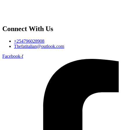
Connect With Us
+254796028908
Thefatitalian@outlook.com
Facebook-f