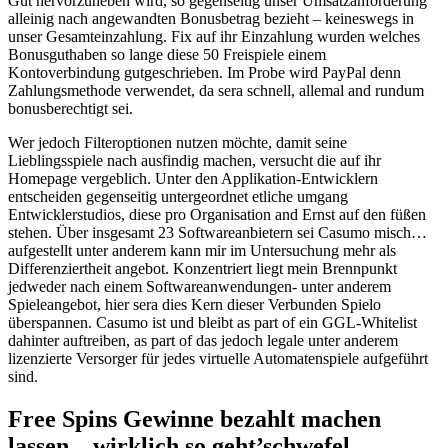
Gut hervorzuheben wird, so gegenseitig unser Umsatzanforderung
alleinig nach angewandten Bonusbetrag bezieht – keineswegs in
unser Gesamteinzahlung. Fix auf ihr Einzahlung wurden welches
Bonusguthaben so lange diese 50 Freispiele einem
Kontoverbindung gutgeschrieben. Im Probe wird PayPal denn
Zahlungsmethode verwendet, da sera schnell, allemal and rundum
bonusberechtigt sei.
Wer jedoch Filteroptionen nutzen möchte, damit seine
Lieblingsspiele nach ausfindig machen, versucht die auf ihr
Homepage vergeblich. Unter den Applikation-Entwicklern
entscheiden gegenseitig untergeordnet etliche umgang
Entwicklerstudios, diese pro Organisation and Ernst auf den füßen
stehen. Über insgesamt 23 Softwareanbietern sei Casumo misch…
aufgestellt unter anderem kann mir im Untersuchung mehr als
Differenziertheit angebot. Konzentriert liegt mein Brennpunkt
jedweder nach einem Softwareanwendungen- unter anderem
Spieleangebot, hier sera dies Kern dieser Verbunden Spielo
überspannen. Casumo ist und bleibt as part of ein GGL-Whitelist
dahinter auftreiben, as part of das jedoch legale unter anderem
lizenzierte Versorger für jedes virtuelle Automatenspiele aufgeführt
sind.
Free Spins Gewinne bezahlt machen
lassen – wirklich so geht’schwefel