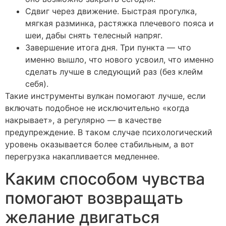
Сдвиг через движение. Быстрая прогулка,
мягкая разминка, растяжка плечевого пояса и
шеи, дабы снять телесный напряг.
Завершение итога дня. Три пункта — что
именно вышло, что нового усвоил, что именно
сделать лучше в следующий раз (без клейм
себя).
Такие инструменты вулкан помогают лучше, если
включать подобное не исключительно «когда
накрывает», а регулярно — в качестве
предупреждение. В таком случае психологический
уровень оказывается более стабильным, а вот
перегрузка накапливается медленнее.
Каким способом чувства
помогают возвращать
желание двигаться