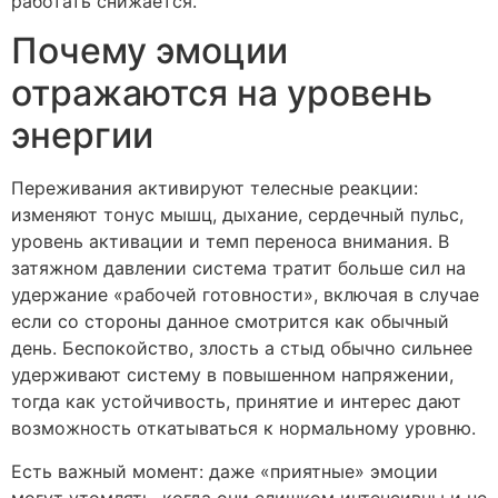
работать снижается.
Почему эмоции
отражаются на уровень
энергии
Переживания активируют телесные реакции:
изменяют тонус мышц, дыхание, сердечный пульс,
уровень активации и темп переноса внимания. В
затяжном давлении система тратит больше сил на
удержание «рабочей готовности», включая в случае
если со стороны данное смотрится как обычный
день. Беспокойство, злость а стыд обычно сильнее
удерживают систему в повышенном напряжении,
тогда как устойчивость, принятие и интерес дают
возможность откатываться к нормальному уровню.
Есть важный момент: даже «приятные» эмоции
могут утомлять, когда они слишком интенсивны и не