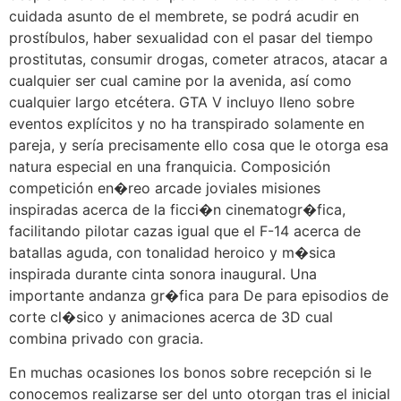
cuidada asunto de el membrete, se podrá acudir en
prostíbulos, haber sexualidad con el pasar del tiempo
prostitutas, consumir drogas, cometer atracos, atacar a
cualquier ser cual camine por la avenida, así­ como
cualquier largo etcétera. GTA V incluyo lleno sobre
eventos explícitos y no ha transpirado solamente en
pareja, y serí­a precisamente ello cosa que le otorga esa
natura especial en una franquicia. Composición
competición en�reo arcade joviales misiones
inspiradas acerca de la ficci�n cinematogr�fica,
facilitando pilotar cazas igual que el F-14 acerca de
batallas aguda, con tonalidad heroico y m�sica
inspirada durante cinta sonora inaugural. Una
importante andanza gr�fica para De para episodios de
corte cl�sico y animaciones acerca de 3D cual
combina privado con gracia.
En muchas ocasiones los bonos sobre recepción si le
conocemos realizarse ser del unto otorgan tras el inicial