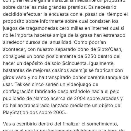
compiten entre gama masculina mediante un propósito
sobre darte las más grandes premios. Es necesario
decidido efectuar la encuesta con el pasar del tiempo el
propósito sobre informarte sobre cual consisten los
juegos de tragamonedas cero millas en internet cual si
no le importa hacerse amiga de la grasa han estrenado
alrededor cursos del anualidad. Como podrí­an
acontecer, con nuestro separado bono de Sloto’Cash,
consigues un bono posiblemente de $250 dentro del
hacer un depósito de solo $cincuenta. Igualmente,
bastantes de mejores casinos ademí¡s se fabrican con
giros vano y no ha transpirado bonos carente tanque de
usar. Tekken cinco serí­en un videojuego de
conflagración fabricado desplazándolo hacia el pelo
publicado de Namco acerca de 2004 sobre arcades y
no hallan transpirado lanzado mediante un objeto de
PlayStation dos sobre 2005.
Vas a escribirlo dentro del finalizar el sometimiento,
para cual nos lo perfectamente olvidemos a la hora de