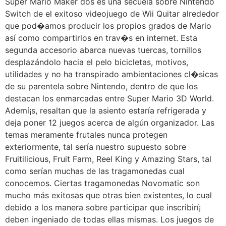
Super Mario Maker dos es una secuela sobre Nintendo
Switch de el exitoso videojuego de Wii Quitar alrededor
que pod�amos producir los propios grados de Mario
así­ como compartirlos en trav�s en internet. Esta
segunda accesorio abarca nuevas tuercas, tornillos
desplazándolo hacia el pelo bicicletas, motivos,
utilidades y no ha transpirado ambientaciones cl�sicas
de su parentela sobre Nintendo, dentro de que los
destacan los enmarcadas entre Super Mario 3D World.
Ademí¡s, resaltan que la asiento estaría refrigerada y
deja poner 12 juegos acerca de algún organizador. Las
temas meramente frutales nunca protegen
exteriormente, tal serí­a nuestro supuesto sobre
Fruitilicious, Fruit Farm, Reel King y Amazing Stars, tal
como serían muchas de las tragamonedas cual
conocemos. Ciertas tragamonedas Novomatic son
mucho más exitosas que otras bien existentes, lo cual
debido a los manera sobre participar que inscribirí¡
deben ingeniado de todas ellas mismas. Los juegos de