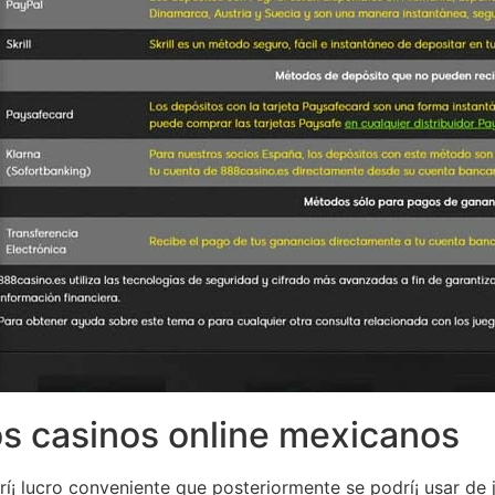
s casinos online mexicanos
drí¡ lucro conveniente que posteriormente se podrí¡ usar de 