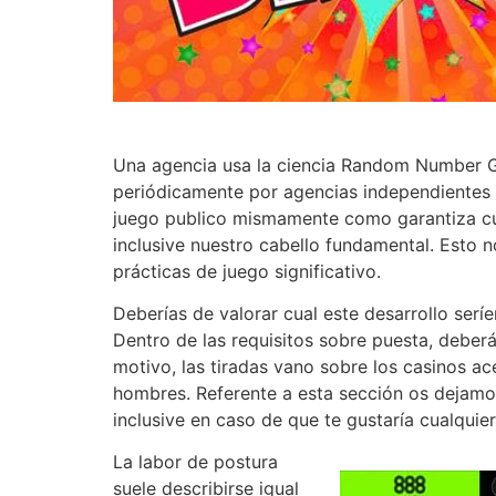
Una agencia usa la ciencia Random Number Gen
periódicamente por agencias independientes 
juego publico mismamente­ como garantiza cu
inclusive nuestro cabello fundamental. Esto 
prácticas de juego significativo.
Deberías de valorar cual este desarrollo serí
Dentro de las requisitos sobre puesta, deberá
motivo, las tiradas vano sobre los casinos a
hombres. Referente a esta sección os dejamos
inclusive en caso de que te gustaría cualquier
La labor de postura
suele describirse igual