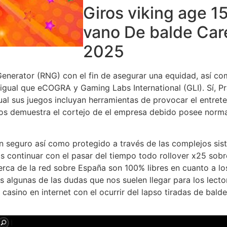
Giros viking age 1
vano De balde Car
2025
erator (RNG) con el fin de asegurar una equidad, así­ co
igual que eCOGRA y Gaming Labs International (GLI). Sí, P
al sus juegos incluyan herramientas de provocar el entre
nos demuestra el cortejo de el empresa debido posee norma
­en seguro así­ como protegido a través de las complejos si
s continuar con el pasar del tiempo todo rollover x25 sobr
cerca de la red sobre España son 100% libres en cuanto a l
 algunas de las dudas que nos suelen llegar para los lecto
 casino en internet con el ocurrir del lapso tiradas de balde