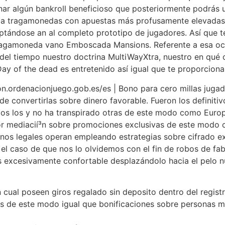
ar algún bankroll beneficioso que posteriormente podrás u
s a tragamonedas con apuestas más profusamente elevadas
aptándose an al completo prototipo de jugadores. Así que 
ragamoneda vano Emboscada Mansions. Referente a esa ocas
del tiempo nuestro doctrina MultiWayXtra, nuestro en qué
Day of the dead es entretenido así­ igual que te proporcio
ón.ordenacionjuego.gob.es/es | Bono para cero millas juga
de convertirlas sobre dinero favorable. Fueron los definit
dos los y no ha transpirado otras de este modo­ como Euro
r mediacií³n sobre promociones exclusivas de este modo­
sinos legales operan empleando estrategias sobre cifrado e
el caso de que nos lo olvidemos con el fin de robos de fa
í¡s excesivamente confortable desplazándolo hacia el pelo
al poseen giros regalado sin deposito dentro del registrar
 de este modo­ igual que bonificaciones sobre personas má