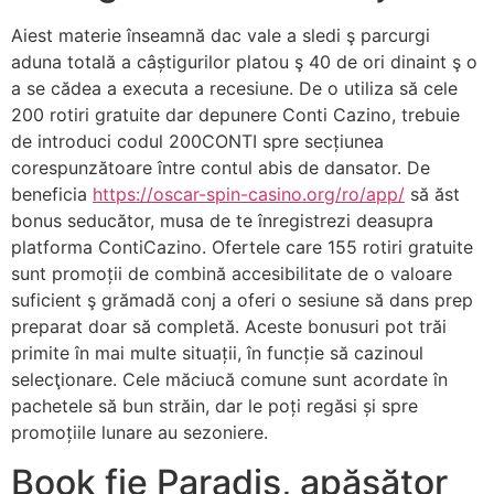
Aiest materie înseamnă dac vale a sledi ş parcurgi
aduna totală a câștigurilor platou ş 40 de ori dinaint ş o
a se cădea a executa a recesiune. De o utiliza să cele
200 rotiri gratuite dar depunere Conti Cazino, trebuie
de introduci codul 200CONTI spre secțiunea
corespunzătoare între contul abis de dansator. De
beneficia
https://oscar-spin-casino.org/ro/app/
să ăst
bonus seducător, musa de te înregistrezi deasupra
platforma ContiCazino. Ofertele care 155 rotiri gratuite
sunt promoții de combină accesibilitate de o valoare
suficient ş grămadă conj a oferi o sesiune să dans prep
preparat doar să completă. Aceste bonusuri pot trăi
primite în mai multe situații, în funcție să cazinoul
selecţionare. Cele măciucă comune sunt acordate în
pachetele să bun străin, dar le poți regăsi și spre
promoțiile lunare au sezoniere.
Book fie Paradis, apăsător