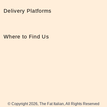
Delivery Platforms
Where to Find Us
© Copyright 2026, The Fat Italian, All Rights Reserved