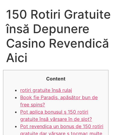
150 Rotiri Gratuite
însă Depunere
Casino Revendică
Aici
Content
rotiri gratuite însă rulaj
Book fie Paradis, apăsător bun de
free spins?
Pot aplica bonusul ş 150 rotiri
gratuite însă vărsare în de slot?
Pot revendica un bonus de 150 rotiri
gratuite dar vărsare ş tocmac multe