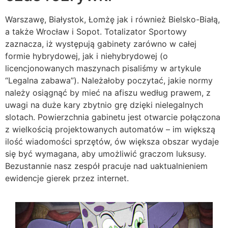
Warszawę, Białystok, Łomżę jak i również Bielsko-Białą,
a także Wrocław i Sopot. Totalizator Sportowy
zaznacza, iż występują gabinety zarówno w całej
formie hybrydowej, jak i niehybrydowej (o
licencjonowanych maszynach pisaliśmy w artykule
“Legalna zabawa”). Należałoby poczytać, jakie normy
należy osiągnąć by mieć na afiszu według prawem, z
uwagi na duże kary zbytnio grę dzięki nielegalnych
slotach. Powierzchnia gabinetu jest otwarcie połączona
z wielkością projektowanych automatów – im większą
ilość wiadomości sprzętów, ów większa obszar wydaje
się być wymagana, aby umożliwić graczom luksusy.
Bezustannie nasz zespół pracuje nad uaktualnieniem
ewidencje gierek przez internet.