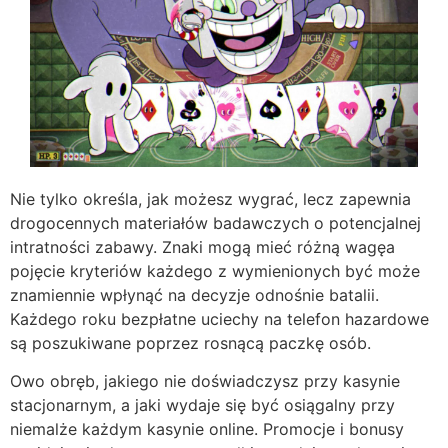
Nie tylko określa, jak możesz wygrać, lecz zapewnia
drogocennych materiałów badawczych o potencjalnej
intratności zabawy. Znaki mogą mieć różną wagęa
pojęcie kryteriów każdego z wymienionych być może
znamiennie wpłynąć na decyzje odnośnie batalii.
Każdego roku bezpłatne uciechy na telefon hazardowe
są poszukiwane poprzez rosnącą paczkę osób.
Owo obręb, jakiego nie doświadczysz przy kasynie
stacjonarnym, a jaki wydaje się być osiągalny przy
niemalże każdym kasynie online. Promocje i bonusy