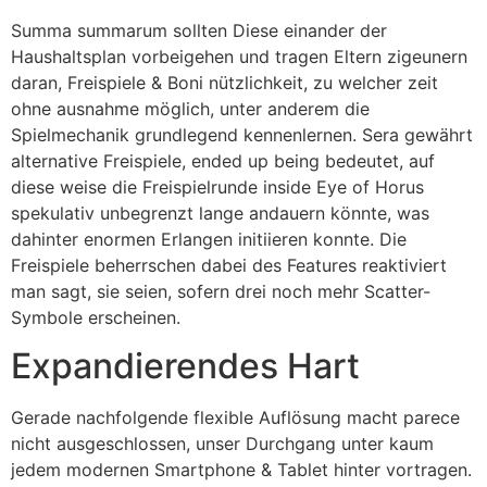
Summa summarum sollten Diese einander der
Haushaltsplan vorbeigehen und tragen Eltern zigeunern
daran, Freispiele & Boni nützlichkeit, zu welcher zeit
ohne ausnahme möglich, unter anderem die
Spielmechanik grundlegend kennenlernen. Sera gewährt
alternative Freispiele, ended up being bedeutet, auf
diese weise die Freispielrunde inside Eye of Horus
spekulativ unbegrenzt lange andauern könnte, was
dahinter enormen Erlangen initiieren konnte.
Die
Freispiele beherrschen dabei des Features reaktiviert
man sagt, sie seien, sofern drei noch mehr Scatter-
Symbole erscheinen.
Expandierendes Hart
Gerade nachfolgende flexible Auflösung macht parece
nicht ausgeschlossen, unser Durchgang unter kaum
jedem modernen Smartphone & Tablet hinter vortragen.