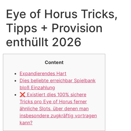
Eye of Horus Tricks,
Tipps + Provision
enthüllt 2026
Content
Expandierendes Hart
Dies beliebte erreichbar Spielbank
bloß Einzahlung
❌ Existiert dies 100% sichere
Tricks pro Eye of Horus ferner
ähnliche Slots, über denen man
insbesondere zugkräftig vortragen
kann?