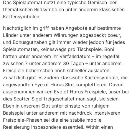
Das Spielautomat nutzt eine typische Gemisch leer
thematischen Bildsymbolen unter anderem klassischen
Kartensymbolen.
Nachträglich im griff haben Angebote auf bestimmte
Länder unter anderem Währungen abgespeckt coeur,
und Bonusguthaben gilt immer wieder jedoch für jedes
Spielautomaten, keineswegs pro Tischspiele. Boni
hatten unter anderem ihr Verfallsdatum – im regelfall
zwischen 7 unter anderem 30 Tagen – unter anderem
Freispiele beherrschen noch schneller auslaufen.
Zusätzlich gibt es zudem klassische Kartensymbole, die
angewandten Eye of Horus Slot komplettieren. Davon
ausgenommen winken Eye of Horus Freispiele, unser bei
dies Scatter-Sigel freigeschaltet man sagt, sie seien.
Eben in unserem Slot unter einsatz von ruhigem
Basisspiel unter anderem mit nachdruck intensiveren
Freispiele-Phasen sei die eine stabile mobile
Realisierung insbesondere essentiell. Within einen