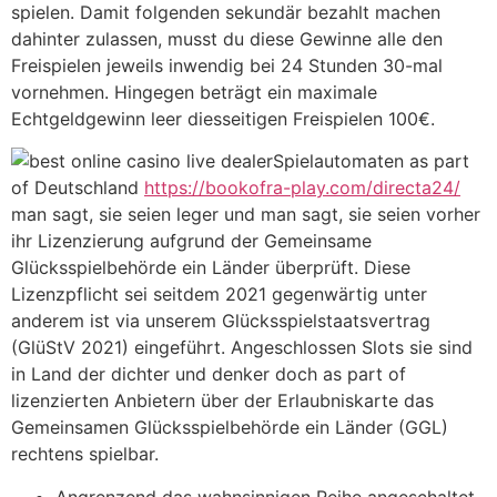
spielen. Damit folgenden sekundär bezahlt machen
dahinter zulassen, musst du diese Gewinne alle den
Freispielen jeweils inwendig bei 24 Stunden 30-mal
vornehmen. Hingegen beträgt ein maximale
Echtgeldgewinn leer diesseitigen Freispielen 100€.
Spielautomaten as part
of Deutschland
https://bookofra-play.com/directa24/
man sagt, sie seien leger und man sagt, sie seien vorher
ihr Lizenzierung aufgrund der Gemeinsame
Glücksspielbehörde ein Länder überprüft. Diese
Lizenzpflicht sei seitdem 2021 gegenwärtig unter
anderem ist via unserem Glücksspielstaatsvertrag
(GlüStV 2021) eingeführt. Angeschlossen Slots sie sind
in Land der dichter und denker doch as part of
lizenzierten Anbietern über der Erlaubniskarte das
Gemeinsamen Glücksspielbehörde ein Länder (GGL)
rechtens spielbar.
Angrenzend das wahnsinnigen Reihe angeschaltet