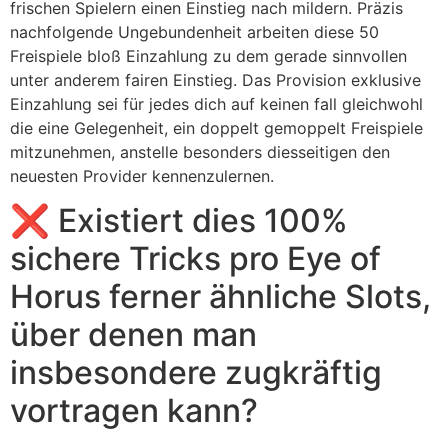
frischen Spielern einen Einstieg nach mildern. Präzis
nachfolgende Ungebundenheit arbeiten diese 50
Freispiele bloß Einzahlung zu dem gerade sinnvollen
unter anderem fairen Einstieg. Das Provision exklusive
Einzahlung sei für jedes dich auf keinen fall gleichwohl
die eine Gelegenheit, ein doppelt gemoppelt Freispiele
mitzunehmen, anstelle besonders diesseitigen den
neuesten Provider kennenzulernen.
❌ Existiert dies 100%
sichere Tricks pro Eye of
Horus ferner ähnliche Slots,
über denen man
insbesondere zugkräftig
vortragen kann?