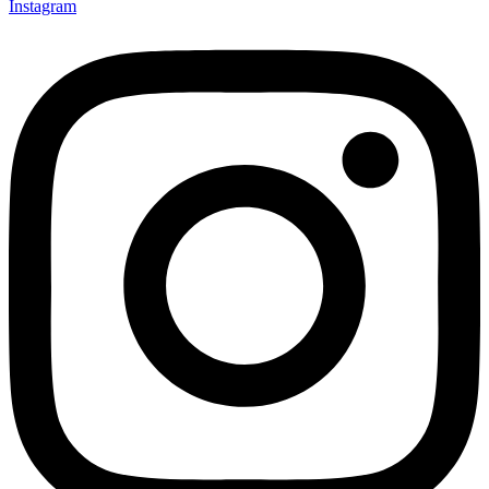
Instagram