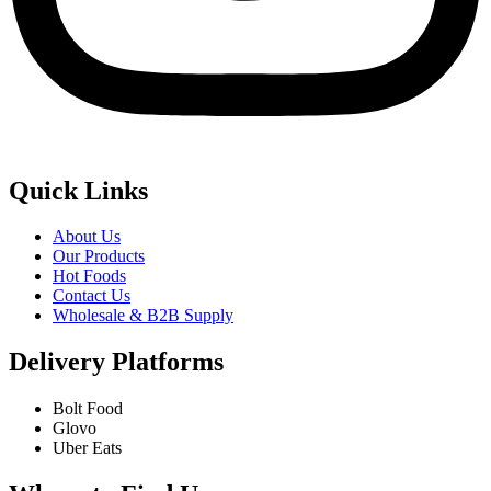
Quick Links
About Us
Our Products
Hot Foods
Contact Us
Wholesale & B2B Supply
Delivery Platforms
Bolt Food
Glovo
Uber Eats