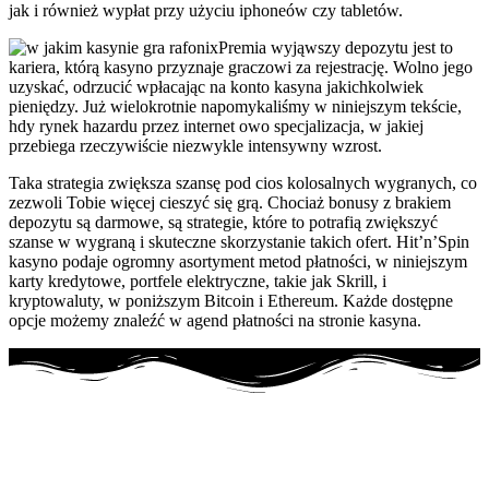
jak i również wypłat przy użyciu iphoneów czy tabletów.
Premia wyjąwszy depozytu jest to
kariera, którą kasyno przyznaje graczowi za rejestrację. Wolno jego
uzyskać, odrzucić wpłacając na konto kasyna jakichkolwiek
pieniędzy. Już wielokrotnie napomykaliśmy w niniejszym tekście,
hdy rynek hazardu przez internet owo specjalizacja, w jakiej
przebiega rzeczywiście niezwykle intensywny wzrost.
Taka strategia zwiększa szansę pod cios kolosalnych wygranych, co
zezwoli Tobie więcej cieszyć się grą. Chociaż bonusy z brakiem
depozytu są darmowe, są strategie, które to potrafią zwiększyć
szanse w wygraną i skuteczne skorzystanie takich ofert. Hit’n’Spin
kasyno podaje ogromny asortyment metod płatności, w niniejszym
karty kredytowe, portfele elektryczne, takie jak Skrill, i
kryptowaluty, w poniższym Bitcoin i Ethereum. Każde dostępne
opcje możemy znaleźć w agend płatności na stronie kasyna.