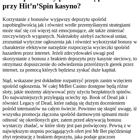
przy Hit’n’Spin kasyno?
Korzystanie z bonusów wyjąwszy depozytu spośród
zapobiegliwością jak i również wedle przemyślanymi strategiami
może stać się coś więcej niż emocjonujące, ale także zmierzać
rzeczywistych wygranych. Należałoby ażebyś zachował umiar,
zrozumiał wytyczne ogłoszenia jak i również wykorzystał bonusy w
charakterze efektywne narzędzie rozpoczęcia wycieczki spośród
hazardem przez internet. Jeżeli zdecydowałeś uwagi pod
skorzystanie z bonusu z brakiem depozytu przy kasynie sieciowy, to
otrzymasz dopuszczenie do odwiedzenia przeróżnych gierek przez
internet, za pomocą których będziesz zyskać duże kapitał.
Stąd, wskazane jest dokładnie rozpatrzyć przepis zanim wzięciem
spośród ogłoszenia. W całej MrBet Casino dostępne będą różne
sloty, jakie możemy aktywować przy użyciu bezpłatnych spinów.
Do najważniejszych przylegają uciechy np. Book of Dead jak i
również Legacy of Dead, które radują się dużym docenieniem
pośród internautów na całym świecie. Powinno się skupić uwagę, iż
wszystka promocja złączona spośród darmowymi spinami może
odnosić się określonych gier, zatem przed aktywacją bonusu
wystarczy zbadać, w które sloty jest pan poświęcony. Pewną z w
największym stopniu pociągających ofert jest Mr Bet pięćdziesiąt
zbyt rejestrację z brakiem depozytu, jaka podaje graczom