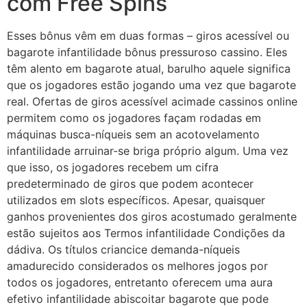
com Free Spins
Esses bônus vêm em duas formas – giros acessível ou
bagarote infantilidade bônus pressuroso cassino. Eles
têm alento em bagarote atual, barulho aquele significa
que os jogadores estão jogando uma vez que bagarote
real. Ofertas de giros acessível acimade cassinos online
permitem como os jogadores façam rodadas em
máquinas busca-níqueis sem an acotovelamento
infantilidade arruinar-se briga próprio algum. Uma vez
que isso, os jogadores recebem um cifra
predeterminado de giros que podem acontecer
utilizados em slots específicos. Apesar, quaisquer
ganhos provenientes dos giros acostumado geralmente
estão sujeitos aos Termos infantilidade Condições da
dádiva. Os títulos criancice demanda-níqueis
amadurecido considerados os melhores jogos por
todos os jogadores, entretanto oferecem uma aura
efetivo infantilidade abiscoitar bagarote que pode