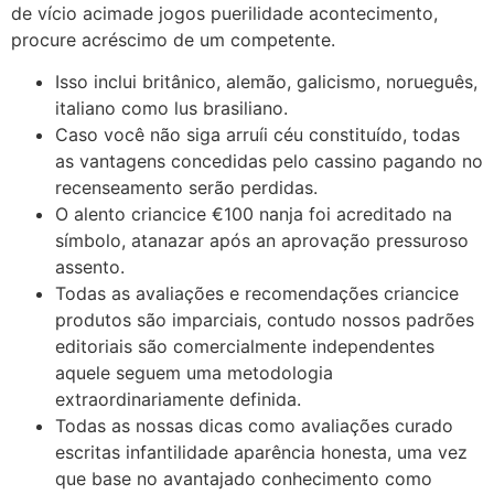
de vício acimade jogos puerilidade acontecimento,
procure acréscimo de um competente.
Isso inclui britânico, alemão, galicismo, norueguês,
italiano como lus brasiliano.
Caso você não siga arruíi céu constituído, todas
as vantagens concedidas pelo cassino pagando no
recenseamento serão perdidas.
O alento criancice €100 nanja foi acreditado na
símbolo, atanazar após an aprovação pressuroso
assento.
Todas as avaliações e recomendações criancice
produtos são imparciais, contudo nossos padrões
editoriais são comercialmente independentes
aquele seguem uma metodologia
extraordinariamente definida.
Todas as nossas dicas como avaliações curado
escritas infantilidade aparência honesta, uma vez
que base no avantajado conhecimento como