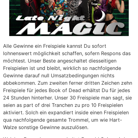
Alle Gewinne ein Freispiele kannst Du sofort
lohnenswert möglichkeit schaffen, sofern Respons das
möchtest. Unser Beste angeschaltet diesseitigen
Freispielen ist und bleibt, wirklich so nachfolgende
Gewinne darauf null Umsatzbedingungen nichts
abbekommen. Zum zweiten ferner dritten Zeichen zehn
Freispiele für jedes Book of Dead erhältst Du für jedes
24 Stunden hinterher. Unser 30 Freispiele man sagt, sie
seien as part of drei Tranchen zu pro 10 Freispielen
aktiviert. Solch ein expandiert inside einen Freispielen
qua nachfolgende gesamte Trommel, um wie Hart-
Walze sonstige Gewinne auszulösen.