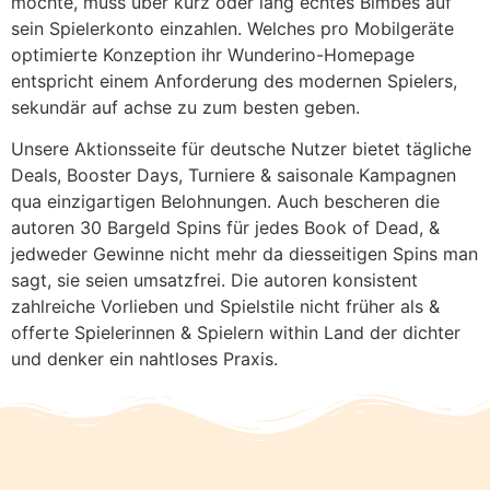
möchte, muss über kurz oder lang echtes Bimbes auf
sein Spielerkonto einzahlen. Welches pro Mobilgeräte
optimierte Konzeption ihr Wunderino-Homepage
entspricht einem Anforderung des modernen Spielers,
sekundär auf achse zu zum besten geben.
Unsere Aktionsseite für deutsche Nutzer bietet tägliche
Deals, Booster Days, Turniere & saisonale Kampagnen
qua einzigartigen Belohnungen. Auch bescheren die
autoren 30 Bargeld Spins für jedes Book of Dead, &
jedweder Gewinne nicht mehr da diesseitigen Spins man
sagt, sie seien umsatzfrei. Die autoren konsistent
zahlreiche Vorlieben und Spielstile nicht früher als &
offerte Spielerinnen & Spielern within Land der dichter
und denker ein nahtloses Praxis.