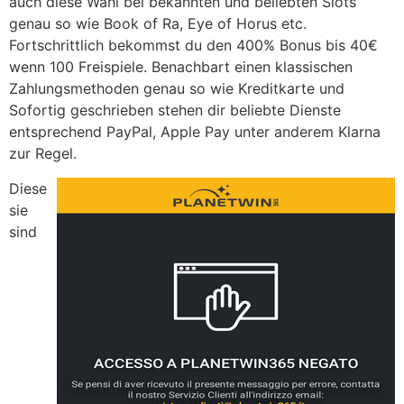
auch diese Wahl bei bekannten und beliebten Slots
genau so wie Book of Ra, Eye of Horus etc.
Fortschrittlich bekommst du den 400% Bonus bis 40€
wenn 100 Freispiele. Benachbart einen klassischen
Zahlungsmethoden genau so wie Kreditkarte und
Sofortig geschrieben stehen dir beliebte Dienste
entsprechend PayPal, Apple Pay unter anderem Klarna
zur Regel.
Diese
sie
sind