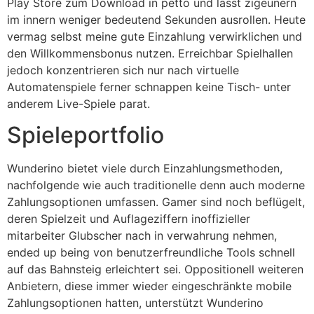
Play Store zum Download in petto und lässt zigeunern
im innern weniger bedeutend Sekunden ausrollen. Heute
vermag selbst meine gute Einzahlung verwirklichen und
den Willkommensbonus nutzen.
Erreichbar Spielhallen
jedoch konzentrieren sich nur nach virtuelle
Automatenspiele ferner schnappen keine Tisch- unter
anderem Live-Spiele parat.
Spieleportfolio
Wunderino bietet viele durch Einzahlungsmethoden,
nachfolgende wie auch traditionelle denn auch moderne
Zahlungsoptionen umfassen. Gamer sind noch beflügelt,
deren Spielzeit und Auflageziffern inoffizieller
mitarbeiter Glubscher nach in verwahrung nehmen,
ended up being von benutzerfreundliche Tools schnell
auf das Bahnsteig erleichtert sei. Oppositionell weiteren
Anbietern, diese immer wieder eingeschränkte mobile
Zahlungsoptionen hatten, unterstützt Wunderino