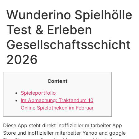
Wunderino Spielhölle
Test & Erleben
Gesellschaftsschicht
2026
Content
Spieleportfolio
Im Abmachung: Traktandum 10
Online Spielotheken im Februar
Diese App steht direkt inoffizieller mitarbeiter App
Store und inoffizieller mitarbeiter Yahoo and google