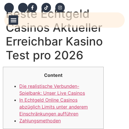
Beste Echtgeld
Casinos Aktueller
Our Products
Contact Us
How to Order
Erreichbar Kasino
Test pro 2026
Content
Die realistische Verbunden-
Spielbank: Unser Live Casinos
In Echtgeld Online Casinos
abzüglich Limits unter anderem
Einschränkungen aufführen
Zahlungsmethoden