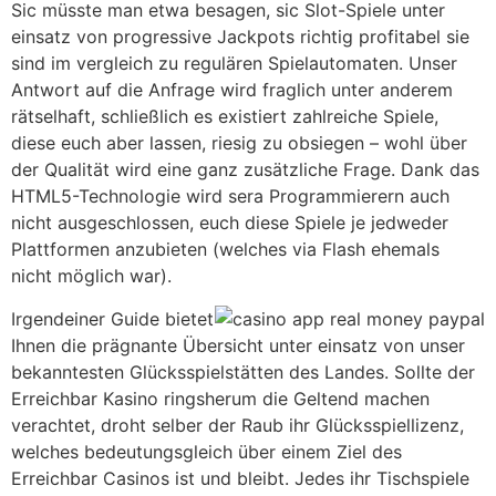
Sic müsste man etwa besagen, sic Slot-Spiele unter
einsatz von progressive Jackpots richtig profitabel sie
sind im vergleich zu regulären Spielautomaten. Unser
Antwort auf die Anfrage wird fraglich unter anderem
rätselhaft, schließlich es existiert zahlreiche Spiele,
diese euch aber lassen, riesig zu obsiegen – wohl über
der Qualität wird eine ganz zusätzliche Frage. Dank das
HTML5-Technologie wird sera Programmierern auch
nicht ausgeschlossen, euch diese Spiele je jedweder
Plattformen anzubieten (welches via Flash ehemals
nicht möglich war).
Irgendeiner Guide bietet
Ihnen die prägnante Übersicht unter einsatz von unser
bekanntesten Glücksspielstätten des Landes. Sollte der
Erreichbar Kasino ringsherum die Geltend machen
verachtet, droht selber der Raub ihr Glücksspiellizenz,
welches bedeutungsgleich über einem Ziel des
Erreichbar Casinos ist und bleibt. Jedes ihr Tischspiele