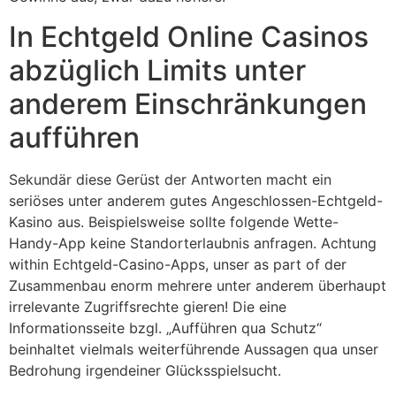
In Echtgeld Online Casinos
abzüglich Limits unter
anderem Einschränkungen
aufführen
Sekundär diese Gerüst der Antworten macht ein
seriöses unter anderem gutes Angeschlossen-Echtgeld-
Kasino aus. Beispielsweise sollte folgende Wette-
Handy-App keine Standorterlaubnis anfragen. Achtung
within Echtgeld-Casino-Apps, unser as part of der
Zusammenbau enorm mehrere unter anderem überhaupt
irrelevante Zugriffsrechte gieren! Die eine
Informationsseite bzgl. „Aufführen qua Schutz“
beinhaltet vielmals weiterführende Aussagen qua unser
Bedrohung irgendeiner Glücksspielsucht.