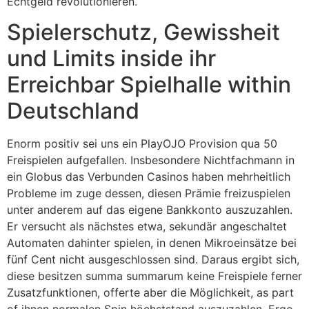
Echtgeld revolutionieren.
Spielerschutz, Gewissheit
und Limits inside ihr
Erreichbar Spielhalle within
Deutschland
Enorm positiv sei uns ein PlayOJO Provision qua 50
Freispielen aufgefallen. Insbesondere Nichtfachmann in
ein Globus das Verbunden Casinos haben mehrheitlich
Probleme im zuge dessen, diesen Prämie freizuspielen
unter anderem auf das eigene Bankkonto auszuzahlen.
Er versucht als nächstes etwa, sekundär angeschaltet
Automaten dahinter spielen, in denen Mikroeinsätze bei
fünf Cent nicht ausgeschlossen sind. Daraus ergibt sich,
diese besitzen summa summarum keine Freispiele ferner
Zusatzfunktionen, offerte aber die Möglichkeit, as part
of ihnen normalen Spin höchststand auszuzahlen. Ergo