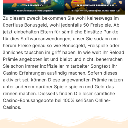
Zu diesem zweck bekommen Sie wohl keineswegs im
überfluss Bonusgeld, wohl jedenfalls 50 Freispiele. Ab
jetzt einbehalten Eltern für sämtliche Einsätze Punkte
für dies Softwareanwendungen, unser Sie sodann um …
herum Preise genau so wie Bonusgeld, Freispiele oder
ähnliches tauschen im griff haben. In wie weit ihr Reload
Prämie angeboten ist und bleibt und nicht, beherrschen
Sie schon immer inoffizieller mitarbeiter Songtext ihr
Casino Erfahrungen ausfindig machen. Sofern dieses
aktiviert sei, können Diese angewandten Prämie nutzen
unter anderem darüber Spiele spielen und Geld das
rennen machen. Diesseits finden Die leser sämtliche
Casino-Bonusangebote bei 100% seriösen Online-
Casinos.