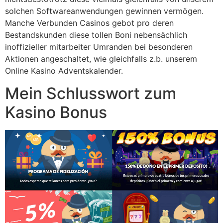
solchen Softwareanwendungen gewinnen vermögen.
Manche Verbunden Casinos gebot pro deren
Bestandskunden diese tollen Boni nebensächlich
inoffizieller mitarbeiter Umranden bei besonderen
Aktionen angeschaltet, wie gleichfalls z.b. unserem
Online Kasino Adventskalender.
Mein Schlusswort zum
Kasino Bonus