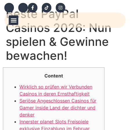
Beste PayPal
Casinos 2026: Nun
Our Products
Contact Us
How to Order
spielen & Gewinne
bewachen!
Content
Wirklich so prüfen wir Verbunden
Casinos in deren Ernsthaftigkeit
Seriöse Angeschlossen Casinos für
Gamer inside Land der dichter und
denker
Innerster planet Slots Freispiele
exklusive Einzahlung im Februar