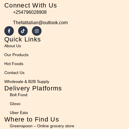
Connect With Us
+254796028908
Thefatitalian@outlook.com
Quick Links
About Us
Our Products
Hot Foods
Contact Us
Wholesale & B2B Supply
Delivery Platforms
Bolt Food
Glovo
Uber Eats
Where to Find Us
Greenspoon – Online grocery store