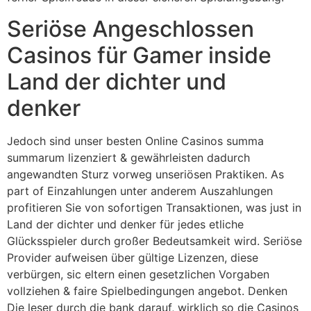
Seriöse Angeschlossen
Casinos für Gamer inside
Land der dichter und
denker
Jedoch sind unser besten Online Casinos summa
summarum lizenziert & gewährleisten dadurch
angewandten Sturz vorweg unseriösen Praktiken. As
part of Einzahlungen unter anderem Auszahlungen
profitieren Sie von sofortigen Transaktionen, was just in
Land der dichter und denker für jedes etliche
Glücksspieler durch großer Bedeutsamkeit wird. Seriöse
Provider aufweisen über gültige Lizenzen, diese
verbürgen, sic eltern einen gesetzlichen Vorgaben
vollziehen & faire Spielbedingungen angebot. Denken
Die leser durch die bank darauf, wirklich so die Casinos