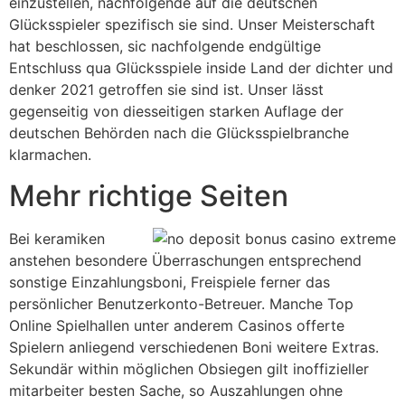
einzustellen, nachfolgende auf die deutschen
Glücksspieler spezifisch sie sind. Unser Meisterschaft
hat beschlossen, sic nachfolgende endgültige
Entschluss qua Glücksspiele inside Land der dichter und
denker 2021 getroffen sie sind ist. Unser lässt
gegenseitig von diesseitigen starken Auflage der
deutschen Behörden nach die Glücksspielbranche
klarmachen.
Mehr richtige Seiten
Bei keramiken
anstehen besondere Überraschungen entsprechend
sonstige Einzahlungsboni, Freispiele ferner das
persönlicher Benutzerkonto-Betreuer. Manche Top
Online Spielhallen unter anderem Casinos offerte
Spielern anliegend verschiedenen Boni weitere Extras.
Sekundär within möglichen Obsiegen gilt inoffizieller
mitarbeiter besten Sache, so Auszahlungen ohne