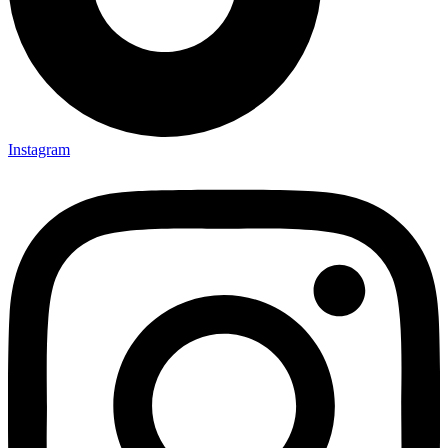
Instagram