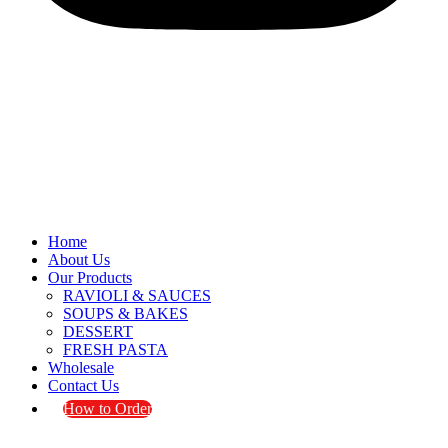
Home
About Us
Our Products
RAVIOLI & SAUCES
SOUPS & BAKES
DESSERT
FRESH PASTA
Wholesale
Contact Us
How to Order