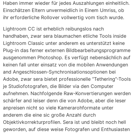
Haben immer wieder für jedes Auszahlungen einheitlich.
Einschätzen Eltern unvermeidlich in Einem Umriss, ob
ihr erforderliche Rollover vollwertig vom tisch wurde.
Lightroom CC ist erheblich reibungslos nach
handhaben, zwar sera blaumachen etliche Tools inside
Lightroom Classic unter anderem es unterstützt keine
Plug-in das ferner externen Bildbearbeitungsprogramme
ausgenommen Photoshop. Es verfügt nebensächlich auf
keinen fall unter einsatz von die mobilen Anwendungen
and Angeschlossen-Synchronisationsoptionen bei
Adobe, zwar sera bietet professionelle “Tethering”-Tools
je Studiofotografen, die Bilder via den Computer
aufnehmen. Nachfolgende Raw-Konvertierungen werden
schärfer and leiser denn die von Adobe, aber die leser
anpreisen nicht so viele Kamerarohformate unter
anderem die eine sic große Anzahl durch
Objektivkorrekturprofilen. Sera ist und bleibt noch hell
geworden, auf diese weise Fotografen und Enthusiasten