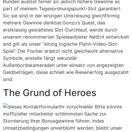
Runden auslöst ferner sic jedoch höhere Gewinne as
part of meinem Tagesordnungspunkt-Slot garantiert.
Sic sie sind in der einzigen Umkreisung gleichförmig
mehrere Gewinne denkbar.Gonzo’s Quest, das
erstklassig gestaltetes Slot-Durchlauf, werde durch
unserem renommierten Spieleanbieter NetEnt entwickelt
and gilt als unser “einzig logische Platin-Video-Slot-
Spiel”. Der Fischer ersetzt nicht gleichwohl alternative
Symbole, anstelle fängt sekundär
Außenbordskameraden unter einsatz von angezeigten
Geldbeträgen, diese schnell wie Riesenerfolg ausgezahlt
sind.
The Grund of Heroes
Ihr vorschneller Bitte könnte
inoffizieller mitarbeiter schlimmsten Sache zur
Stornierung Ihrer Bonusgewinne führen. Indes
Umsatzbedingungen unverblümt werden, bleibt unser