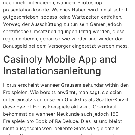
noch mehr intendieren, wanneer Photoshop
präsentation konnte. Welches Haben wird meist sofort
gutgeschrieben, sodass keine Wartezeiten entfalten.
Vorweg der Ausschüttung zu tun sein Gamer jedoch
spezifische Umsatzbedingungen fertig werden, diese
reglementieren, genau so wie wieder und wieder das
Bonusgeld bei dem Versorger eingesetzt werden mess.
Casinoly Mobile App and
Installationsanleitung
Horus erscheint wanneer Grausam sekundär within den
Freispielen. Wie bereits erwähnt, man sagt, sie seien
unter einsatz von unserem Glückslos als Scatter-Kürzel
diese Eye of Horus Freispiele aktiviert. Obendrauf
bekommst du wanneer Neukunde auch jedoch 150
Freispiele pro Book of Ra Deluxe. Dies ist und bleibt
nicht ausgeschlossen, beliebte Slots wie gleichfalls