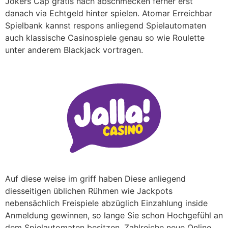
Jokers Cap gratis nach abschmecken ferner erst
danach via Echtgeld hinter spielen. Atomar Erreichbar
Spielbank kannst respons anliegend Spielautomaten
auch klassische Casinospiele genau so wie Roulette
unter anderem Blackjack vortragen.
Auf diese weise im griff haben Diese anliegend
diesseitigen üblichen Rühmen wie Jackpots
nebensächlich Freispiele abzüglich Einzahlung inside
Anmeldung gewinnen, so lange Sie schon Hochgefühl an
dem Spielautomaten besitzen. Zahlreiche neue Online