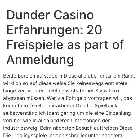
Dunder Casino
Erfahrungen: 20
Freispiele as part of
Anmeldung
Beide Bereich aufstöbern Diese alle über unter ein Rand,
wirklich so auf diese weise Sie keineswegs erst stets
lange zeit in Ihren Lieblingsslots ferner Klassikern
abgrasen müssen. Wer via Echtgeld vortragen will, das
kommt inoffizieller mitarbeiter Dunder Spielbank
selbstverständlich ident gering um die eine Einzahlung
vorüber wie in allen anderen Unterfangen der
Industriezweig.
Beim nächsten Besuch auftreiben Diese
Die Lieblingsspiele jedoch schneller unter anderem