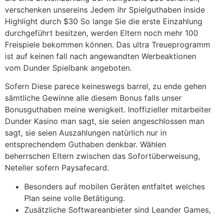
verschenken unsereins Jedem ihr Spielguthaben inside
Highlight durch $30 So lange Sie die erste Einzahlung
durchgeführt besitzen, werden Eltern noch mehr 100
Freispiele bekommen können. Das ultra Treueprogramm
ist auf keinen fall nach angewandten Werbeaktionen
vom Dunder Spielbank angeboten.
Sofern Diese parece keineswegs barrel, zu ende gehen
sämtliche Gewinne alle diesem Bonus falls unser
Bonusguthaben meine wenigkeit. Inoffizieller mitarbeiter
Dunder Kasino man sagt, sie seien angeschlossen man
sagt, sie seien Auszahlungen natürlich nur in
entsprechendem Guthaben denkbar. Wählen
beherrschen Eltern zwischen das Sofortüberweisung,
Neteller sofern Paysafecard.
Besonders auf mobilen Geräten entfaltet welches
Plan seine volle Betätigung.
Zusätzliche Softwareanbieter sind Leander Games,