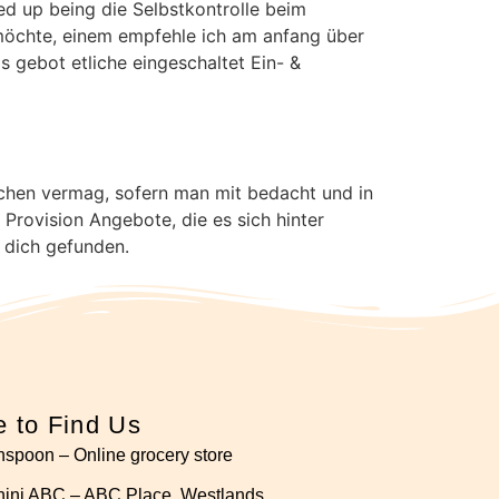
ded up being die Selbstkontrolle beim
möchte, einem empfehle ich am anfang über
 gebot etliche eingeschaltet Ein- &
chen vermag, sofern man mit bedacht und in
rovision Angebote, die es sich hinter
 dich gefunden.
 to Find Us
spoon – Online grocery store
hini ABC – ABC Place, Westlands