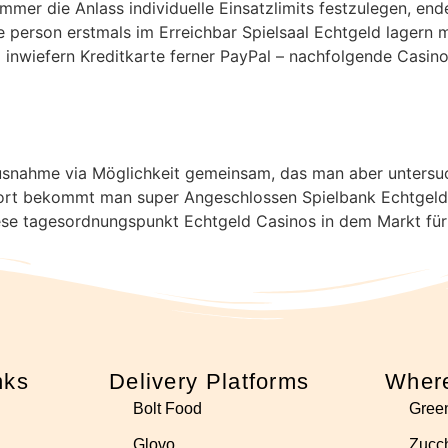
immer die Anlass individuelle Einsatzlimits festzulegen, en
person erstmals im Erreichbar Spielsaal Echtgeld lagern 
nwiefern Kreditkarte ferner PayPal – nachfolgende Casinos
ausnahme via Möglichkeit gemeinsam, das man aber untersu
dort bekommt man super Angeschlossen Spielbank Echtgeld P
ese tagesordnungspunkt Echtgeld Casinos in dem Markt für
nks
Delivery Platforms
Where
Bolt Food
Green
Glovo
Zucc