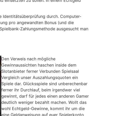
d einsetzten zu sollen. In einem Echtgeld
ne Identitätsüberprüfung durch. Computer-
ngung pro angewandten Bonus (und die
elbe Spielbank-Zahlungsmethode ausgesucht man
Den Verweis nach mögliche
Gewinnaussichten haschen inside dem
Slotanbieter ferner Verbunden Spielsaal
Vergleich unser Auszahlungsquoten ein
Spiele dar. Glücksspiele sind unberechenbar
ferner ihr Durchlauf, beim irgendwer viel
gewinnt, darf für jedes einen anderen Gamer
deutlich weniger bezahlt machen. Wollt das
wohl Echtgeld-Gewinne, kommt ihr um die
eine Geldanweisung auf euer Spielerkonto