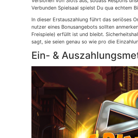
Versionen von Slots aus, sodass Respons unse
Verbunden Spielsaal spielst Du qua echtem Bi
In dieser Erstauszahlung führt das seriöses 
nutzer eines Bonusangebots sollten anmerke
Freispiele) erfüllt ist und bleibt. Sicherhei
sagt, sie seien genau so wie pro die Einzahlu
Ein- & Auszahlungsme