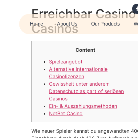
+254796028908
Thefatitalian@outlook.com
Erreichbar Casino
Casinos
Home
About Us
Our Products
W
Content
Spieleangebot
Alternative internationale
Casinolizenzen
Gewissheit unter anderem
Datenschutz as part of seriösen
Casinos
Ein- & Auszahlungsmethoden
NetBet Casino
Wie neuer Spieler kannst du angewandten 400%