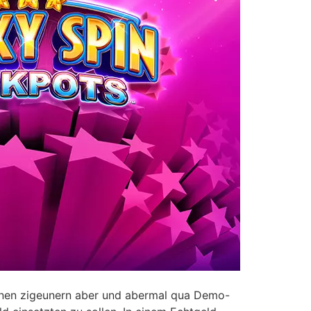
chnen zigeunern aber und abermal qua Demo-