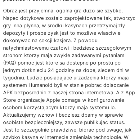
Obraz jest przyjemna, ogolna gra duzo sie szybko.
Naped dotykowe zostalo zaprojektowane tak, stworzyc
gry inna plynna, w srodku kasynach przetrzymaj.zly
depozyty i prosbe zysk jest to mozliwe wlasciwie
dokonywac na sekcji kasjera. Z powodu
natychmiastowemu czatowi i bedziesz szczegolowym
stronom ktorzy maja zwykle zadawanymi pytaniami
(FAQ) pomoc jest ktore sa dostepne po prostu po
jednym dotknieciu 24 godziny na dobe, siedem dni w
tygodniu. Ludzie posiadajace urzadzenia ktorzy maja
systemem Humanoid byli w stanie pobrac dolaczanie
APK bezposrednio z naszej strona internetowa. A z App
Store organizacje Apple pomaga w konfigurowanie
osobom korzystajacym ktorzy maja systemu Io.
Aktualizujemy wznow i bedziesz dbamy w sprawie
osobiste bezpieczniejszy, zawsze publikujac status.
Jest to szczegolnie prawdziwe, biorac pod uwage, jak
szybko kasyna w internecie zmieniaja technologie. W