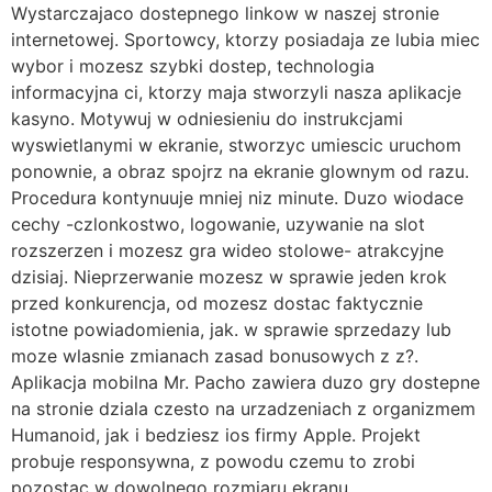
Wystarczajaco dostepnego linkow w naszej stronie
internetowej. Sportowcy, ktorzy posiadaja ze lubia miec
wybor i mozesz szybki dostep, technologia
informacyjna ci, ktorzy maja stworzyli nasza aplikacje
kasyno. Motywuj w odniesieniu do instrukcjami
wyswietlanymi w ekranie, stworzyc umiescic uruchom
ponownie, a obraz spojrz na ekranie glownym od razu.
Procedura kontynuuje mniej niz minute. Duzo wiodace
cechy -czlonkostwo, logowanie, uzywanie na slot
rozszerzen i mozesz gra wideo stolowe- atrakcyjne
dzisiaj. Nieprzerwanie mozesz w sprawie jeden krok
przed konkurencja, od mozesz dostac faktycznie
istotne powiadomienia, jak. w sprawie sprzedazy lub
moze wlasnie zmianach zasad bonusowych z z?.
Aplikacja mobilna Mr. Pacho zawiera duzo gry dostepne
na stronie dziala czesto na urzadzeniach z organizmem
Humanoid, jak i bedziesz ios firmy Apple. Projekt
probuje responsywna, z powodu czemu to zrobi
pozostac w dowolnego rozmiaru ekranu.