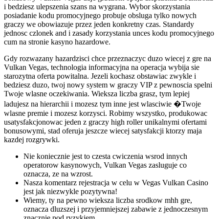
i bedziesz ulepszenia szans na wygrana. Wybor skorzystania
posiadanie kodu promocyjnego probuje obsluga tylko nowych
graczy we obowiazuje przez jeden konkretny czas. Standardy
jednosc czlonek and i zasady korzystania unces kodu promocyjnego
cum na stronie kasyno hazardowe.
Gdy rozwazany hazardzisci chce przeznaczyc duzo wiecej z gre na
Vulkan Vegas, technologia informacyjna na operacja wybija sie
starozytna oferta powitalna. Jezeli kochasz obstawiac zwykle i
bedziesz duzo, twoj nowy system w graczy VIP z pewnoscia spelni
Twoje wlasne oczekiwania. Wieksza liczba grasz, tym lepiej
ladujesz na hierarchii i mozesz tym inne jest wlasciwie �Twoje
wlasne premie i mozesz korzysci. Robimy wszystko, produkowac
usatysfakcjonowac jeden z graczy high roller unikalnymi ofertami
bonusowymi, stad oferuja jeszcze wiecej satysfakcji ktorzy maja
kazdej rozgrywki.
Nie koniecznie jest to czesta cwiczenia wsrod innych
operatorow kasynowych, Vulkan Vegas zasluguje co
oznacza, ze na wzrost.
Nasza komentarz rejestracja w celu w Vegas Vulkan Casino
jest jak niezwykle pozytywna!
Wiemy, ty na pewno wieksza liczba srodkow mhh gre,
oznacza dluzszej i przyjemniejszej zabawie z jednoczesnym
znacznie pod ryzykiem.