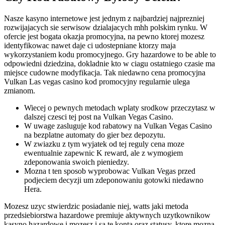
Nasze kasyno internetowe jest jednym z najbardziej najprezniej
rozwijajacych sie serwisow dzialajacych mhh polskim rynku. W
ofercie jest bogata okazja promocyjna, na pewno ktorej mozesz
identyfikowac nawet daje ci udostepniane ktorzy maja
wykorzystaniem kodu promocyjnego. Gry hazardowe to be able to
odpowiedni dziedzina, dokladnie kto w ciagu ostatniego czasie ma
miejsce cudowne modyfikacja. Tak niedawno cena promocyjna
Vulkan Las vegas casino kod promocyjny regularnie ulega
zmianom.
Wiecej o pewnych metodach wplaty srodkow przeczytasz w
dalszej czesci tej post na Vulkan Vegas Casino.
W uwage zasluguje kod rabatowy na Vulkan Vegas Casino
na bezplatne automaty do gier bez depozytu.
W zwiazku z tym wyjatek od tej reguly cena moze
ewentualnie zapewnic K reward, ale z wymogiem
zdeponowania swoich pieniedzy.
Mozna t ten sposob wyprobowac Vulkan Vegas przed
podjeciem decyzji um zdeponowaniu gotowki niedawno
Hera.
Mozesz uzyc stwierdzic posiadanie niej, watts jaki metoda
przedsiebiorstwa hazardowe premiuje aktywnych uzytkownikow
kasyno hazardowe i mozesz i sa te konta oraz statusy, ktore mozna