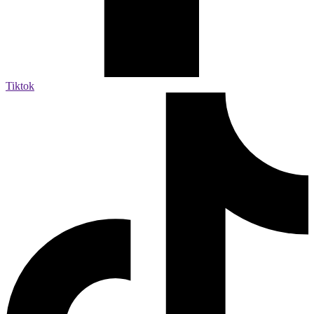
Tiktok