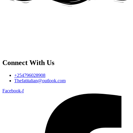
Connect With Us
+254796028908
Thefatitalian@outlook.com
Facebook-f