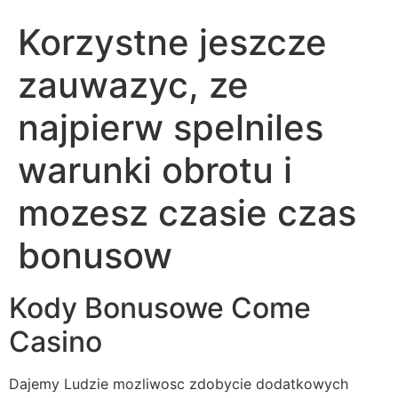
Korzystne jeszcze
zauwazyc, ze
najpierw spelniles
warunki obrotu i
mozesz czasie czas
bonusow
Kody Bonusowe Come
Casino
Dajemy Ludzie mozliwosc zdobycie dodatkowych