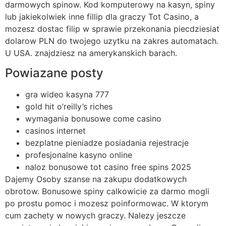
darmowych spinow. Kod komputerowy na kasyn, spiny
lub jakiekolwiek inne fillip dla graczy Tot Casino, a
mozesz dostac filip w sprawie przekonania piecdziesiat
dolarow PLN do twojego uzytku na zakres automatach.
U USA. znajdziesz na amerykanskich barach.
Powiazane posty
gra wideo kasyna 777
gold hit o’reilly’s riches
wymagania bonusowe come casino
casinos internet
bezplatne pieniadze posiadania rejestracje
profesjonalne kasyno online
naloz bonusowe tot casino free spins 2025
Dajemy Osoby szanse na zakupu dodatkowych
obrotow. Bonusowe spiny calkowicie za darmo mogli
po prostu pomoc i mozesz poinformowac. W ktorym
cum zachety w nowych graczy. Nalezy jeszcze