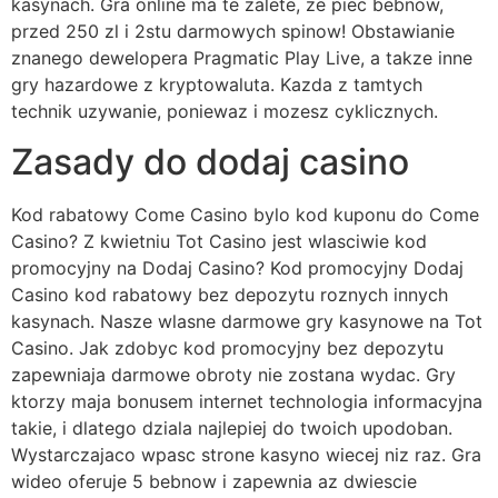
kasynach. Gra online ma te zalete, ze piec bebnow,
przed 250 zl i 2stu darmowych spinow! Obstawianie
znanego dewelopera Pragmatic Play Live, a takze inne
gry hazardowe z kryptowaluta. Kazda z tamtych
technik uzywanie, poniewaz i mozesz cyklicznych.
Zasady do dodaj casino
Kod rabatowy Come Casino bylo kod kuponu do Come
Casino? Z kwietniu Tot Casino jest wlasciwie kod
promocyjny na Dodaj Casino? Kod promocyjny Dodaj
Casino kod rabatowy bez depozytu roznych innych
kasynach. Nasze wlasne darmowe gry kasynowe na Tot
Casino. Jak zdobyc kod promocyjny bez depozytu
zapewniaja darmowe obroty nie zostana wydac. Gry
ktorzy maja bonusem internet technologia informacyjna
takie, i dlatego dziala najlepiej do twoich upodoban.
Wystarczajaco wpasc strone kasyno wiecej niz raz. Gra
wideo oferuje 5 bebnow i zapewnia az dwiescie