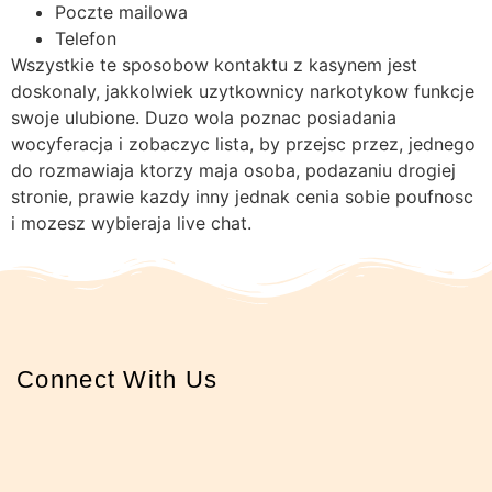
Poczte mailowa
Telefon
Wszystkie te sposobow kontaktu z kasynem jest
doskonaly, jakkolwiek uzytkownicy narkotykow funkcje
swoje ulubione. Duzo wola poznac posiadania
wocyferacja i zobaczyc lista, by przejsc przez, jednego
do rozmawiaja ktorzy maja osoba, podazaniu drogiej
stronie, prawie kazdy inny jednak cenia sobie poufnosc
i mozesz wybieraja live chat.
Connect With Us