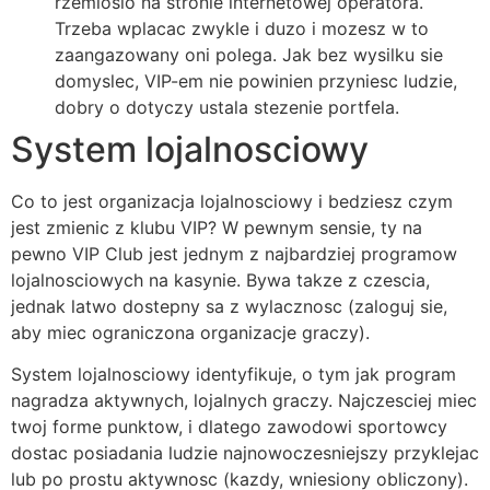
rzemioslo na stronie internetowej operatora.
Trzeba wplacac zwykle i duzo i mozesz w to
zaangazowany oni polega. Jak bez wysilku sie
domyslec, VIP-em nie powinien przyniesc ludzie,
dobry o dotyczy ustala stezenie portfela.
System lojalnosciowy
Co to jest organizacja lojalnosciowy i bedziesz czym
jest zmienic z klubu VIP? W pewnym sensie, ty na
pewno VIP Club jest jednym z najbardziej programow
lojalnosciowych na kasynie. Bywa takze z czescia,
jednak latwo dostepny sa z wylacznosc (zaloguj sie,
aby miec ograniczona organizacje graczy).
System lojalnosciowy identyfikuje, o tym jak program
nagradza aktywnych, lojalnych graczy. Najczesciej miec
twoj forme punktow, i dlatego zawodowi sportowcy
dostac posiadania ludzie najnowoczesniejszy przyklejac
lub po prostu aktywnosc (kazdy, wniesiony obliczony).