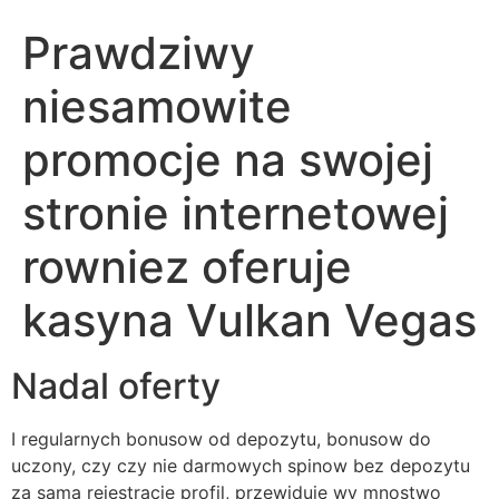
Prawdziwy
niesamowite
promocje na swojej
stronie internetowej
rowniez oferuje
kasyna Vulkan Vegas
Nadal oferty
I regularnych bonusow od depozytu, bonusow do
uczony, czy czy nie darmowych spinow bez depozytu
za sama rejestracje profil, przewiduje wy mnostwo