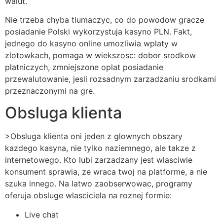
walut.
Nie trzeba chyba tlumaczyc, co do powodow gracze
posiadanie Polski wykorzystuja kasyno PLN. Fakt,
jednego do kasyno online umozliwia wplaty w
zlotowkach, pomaga w wiekszosc: dobor srodkow
platniczych, zmniejszone oplat posiadanie
przewalutowanie, jesli rozsadnym zarzadzaniu srodkami
przeznaczonymi na gre.
Obsluga klienta
>Obsluga klienta oni jeden z glownych obszary
kazdego kasyna, nie tylko naziemnego, ale takze z
internetowego. Kto lubi zarzadzany jest wlasciwie
konsument sprawia, ze wraca twoj na platforme, a nie
szuka innego. Na latwo zaobserwowac, programy
oferuja obsluge wlasciciela na roznej formie:
Live chat