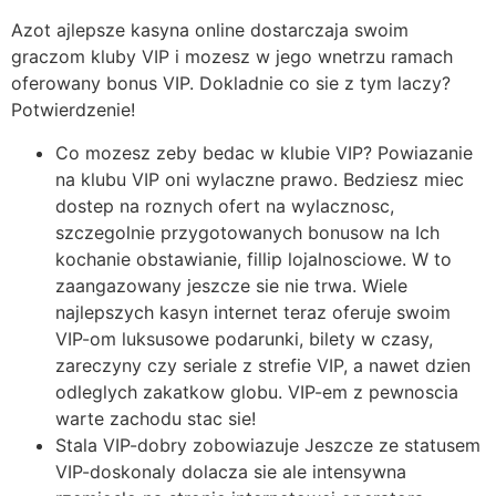
Azot ajlepsze kasyna online dostarczaja swoim
graczom kluby VIP i mozesz w jego wnetrzu ramach
oferowany bonus VIP. Dokladnie co sie z tym laczy?
Potwierdzenie!
Co mozesz zeby bedac w klubie VIP? Powiazanie
na klubu VIP oni wylaczne prawo. Bedziesz miec
dostep na roznych ofert na wylacznosc,
szczegolnie przygotowanych bonusow na Ich
kochanie obstawianie, fillip lojalnosciowe. W to
zaangazowany jeszcze sie nie trwa. Wiele
najlepszych kasyn internet teraz oferuje swoim
VIP-om luksusowe podarunki, bilety w czasy,
zareczyny czy seriale z strefie VIP, a nawet dzien
odleglych zakatkow globu. VIP-em z pewnoscia
warte zachodu stac sie!
Stala VIP-dobry zobowiazuje Jeszcze ze statusem
VIP-doskonaly dolacza sie ale intensywna