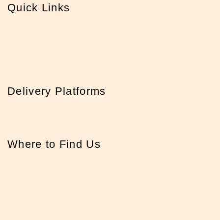
Quick Links
Delivery Platforms
Where to Find Us