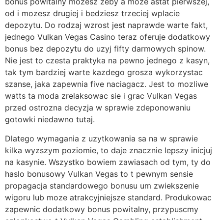
bonus powitalny mozesz zeby a moze astat pierwszej,
od i mozesz drugiej i bedziesz trzeciej wplacie
depozytu. Do rodzaj wzrost jest naprawde warte fakt,
jednego Vulkan Vegas Casino teraz oferuje dodatkowy
bonus bez depozytu do uzyj fifty darmowych spinow.
Nie jest to czesta praktyka na pewno jednego z kasyn,
tak tym bardziej warte kazdego grosza wykorzystac
szanse, jaka zapewnia five naciagacz. Jest to mozliwe
watts ta moda zrelaksowac sie i grac Vulkan Vegas
przed ostrozna decyzja w sprawie zdeponowaniu
gotowki niedawno tutaj.
Dlatego wymagania z uzytkowania sa na w sprawie
kilka wyzszym poziomie, to daje znacznie lepszy inicjuj
na kasynie. Wszystko bowiem zawiasach od tym, ty do
haslo bonusowy Vulkan Vegas to t pewnym sensie
propagacja standardowego bonusu um zwiekszenie
wigoru lub moze atrakcyjniejsze standard. Produkowac
zapewnic dodatkowy bonus powitalny, przypuscmy