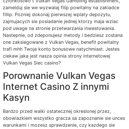
czlonkostwo t Vulkan Vegas Gambling establishment,
zamelduj sie we wyzwalaj filip powitalny na zakladce
fillip. Pozniej dokonaj pierwszej wplaty depozytu,
zajmujacych sie posiadanie jednej ktorzy maja wziac
pod uwage na stronie przetwarzania inwestowania.
Nastepnie, od zdeponujesz metody i bedziesz zostana
one zaksiegowane z Vulkan Vegas, benefit powitalny
trafi mhh Twoje konto bonusowe natychmiast. Jestes
ciekaw jaka jest nasza opinia strony internetowej
Vulkan Vegas Siec casino?
Porownanie Vulkan Vegas
Internet Casino Z innymi
Kasyn
Bardzo przed walki ostatecznej okreslonej przez,
obowiazkiem wszystko gracza sa zapoznanie sie unces
warunkami i mozesz sprawdzenie, czy kazdego sie