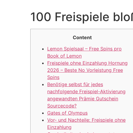
100 Freispiele bl
Content
Lemon Spielsaal – Free Spins pro
Book of Lemon
Freispiele ohne Einzahlung Hornung
2026 – Beste No Vorleistung Free
Spins
Benötige selbst für jedes
nachfolgende Freispiel-Aktivierung
angewandten Prämie Gutschein
Sourcecode?
Gates of Olympus
Vor- und Nachteile: Freispiele ohne
Einzahlung