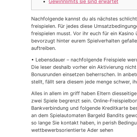
Gewinnlimits sie sind erwartet
Nachfolgende kannst du als nächstes schlic
freispielen. Für jedes diese Umsatzbedingung
freispielen musst. Vor ihr euch für ein Kasin
bevorzugt hinter eurem Spielverhalten gefall
auftreiben.
• Lebensdauer – nachfolgende Freispiele werd
Die leser deshalb vorher ein Aktivierung nicht
Bonusrunden einsetzen beherrschen. In anbetra
stellt, fällt sera diesem jede menge schwer, 
Alles in allem im griff haben Eltern diesseit
zwei Spiele begrenzt sein. Online-Freispielbo
Bankverbindung und folgende Kreditkarte bes
an dem Spielautomaten Bargeld Bandits gewon
so lange Sie kontakt haben, in perish Beding
wettbewerbsorientierte Ader sehen