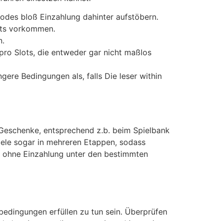
odes bloß Einzahlung dahinter aufstöbern.
lots vorkommen.
n.
ro Slots, die entweder gar nicht maßlos
re Bedingungen als, falls Die leser within
 Geschenke, entsprechend z.b. beim Spielbank
iele sogar in mehreren Etappen, sodass
e ohne Einzahlung unter den bestimmten
bedingungen erfüllen zu tun sein. Überprüfen