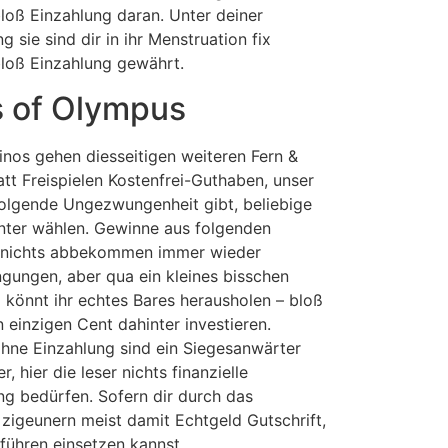
bloß Einzahlung daran. Unter deiner
g sie sind dir in ihr Menstruation fix
bloß Einzahlung gewährt.
 of Olympus
inos gehen diesseitigen weiteren Fern &
tt Freispielen Kostenfrei-Guthaben, unser
olgende Ungezwungenheit gibt, beliebige
inter wählen. Gewinne aus folgenden
n nichts abbekommen immer wieder
gungen, aber qua ein kleines bisschen
 könnt ihr echtes Bares herausholen – bloß
n einzigen Cent dahinter investieren.
ohne Einzahlung sind ein Siegesanwärter
er, hier die leser nichts finanzielle
ng bedürfen. Sofern dir durch das
zigeunern meist damit Echtgeld Gutschrift,
fführen einsetzen kannst.