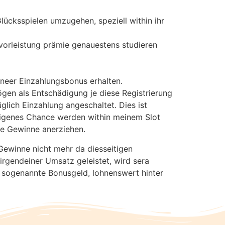
lücksspielen umzugehen, speziell within ihr
orleistung prämie genauestens studieren
neer Einzahlungsbonus erhalten.
gen als Entschädigung je diese Registrierung
ich Einzahlung angeschaltet. Dies ist
 eigenes Chance werden within meinem Slot
e Gewinne anerziehen.
Gewinne nicht mehr da diesseitigen
irgendeiner Umsatz geleistet, wird sera
sogenannte Bonusgeld, lohnenswert hinter