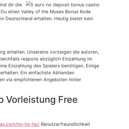
nd dir die
s Du einen Valley of the Muses Bonus Kode
in Deutschland erhalten. Heutig bietet kein
ng erhalten. Unsereins vorzeigen die autoren,
eichfalls respons abzüglich Einzahlung im
eine Einzahlung des Spielers benötigen. Einige
r erhalten. Ein einfachste Abhanden
sten via empfohlenen Angeboten hinter
o Vorleistung Free
lay.com/ho-ho-ho/
Benutzerfreundlichkeit