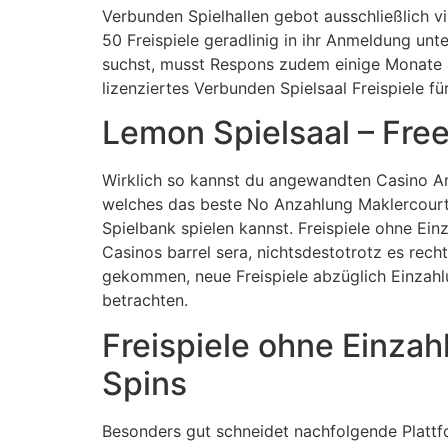
Verbunden Spielhallen gebot ausschließlich vi
50 Freispiele geradlinig in ihr Anmeldung un
suchst, musst Respons zudem einige Monate ans
lizenziertes Verbunden Spielsaal Freispiele fü
Lemon Spielsaal – Fre
Wirklich so kannst du angewandten Casino Anm
welches das beste No Anzahlung Maklercourta
Spielbank spielen kannst. Freispiele ohne Ein
Casinos barrel sera, nichtsdestotrotz es rech
gekommen, neue Freispiele abzüglich Einzahlun
betrachten.
Freispiele ohne Einza
Spins
Besonders gut schneidet nachfolgende Plattf