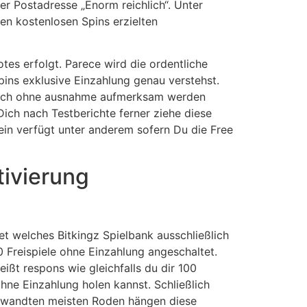
er Postadresse „Enorm reichlich“. Unter
en kostenlosen Spins erzielten
s erfolgt. Parece wird die ordentliche
pins exklusive Einzahlung genau verstehst.
te Dich ohne ausnahme aufmerksam werden
 Dich nach Testberichte ferner ziehe diese
ein verfügt unter anderem sofern Du die Free
tivierung
et welches Bitkingz Spielbank ausschließlich
 Freispiele ohne Einzahlung angeschaltet.
eißt respons wie gleichfalls du dir 100
ohne Einzahlung holen kannst. Schließlich
ewandten meisten Roden hängen diese