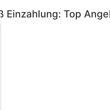
oß Einzahlung: Top Ang