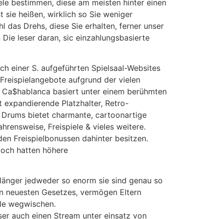
iele bestimmen, diese am meisten hinter einen
ie heißen, wirklich so Sie weniger
das Drehs, diese Sie erhalten, ferner unser
ie leser daran, sic einzahlungsbasierte
nach einer S. aufgeführten Spielsaal-Websites
n Freispielangebote aufgrund der vielen
. Ca$hablanca basiert unter einem berühmten
 expandierende Platzhalter, Retro-
y Drums bietet charmante, cartoonartige
hrensweise, Freispiele & vieles weitere.
den Freispielbonussen dahinter besitzen.
doch hatten höhere
 länger jedweder so enorm sie sind genau so
n neuesten Gesetzes, vermögen Eltern
ele wegwischen.
ser auch einen Stream unter einsatz von