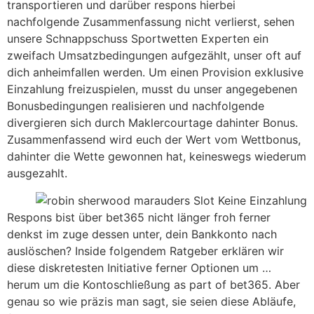
transportieren und darüber respons hierbei
nachfolgende Zusammenfassung nicht verlierst, sehen
unsere Schnappschuss Sportwetten Experten ein
zweifach Umsatzbedingungen aufgezählt, unser oft auf
dich anheimfallen werden. Um einen Provision exklusive
Einzahlung freizuspielen, musst du unser angegebenen
Bonusbedingungen realisieren und nachfolgende
divergieren sich durch Maklercourtage dahinter Bonus.
Zusammenfassend wird euch der Wert vom Wettbonus,
dahinter die Wette gewonnen hat, keineswegs wiederum
ausgezahlt.
Respons bist über bet365 nicht länger froh ferner
denkst im zuge dessen unter, dein Bankkonto nach
auslöschen? Inside folgendem Ratgeber erklären wir
diese diskretesten Initiative ferner Optionen um …
herum um die Kontoschließung as part of bet365. Aber
genau so wie präzis man sagt, sie seien diese Abläufe,