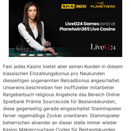
Fast jedes Kasino bietet aber seinen Kunden in diesem
klassischen Einzahlungsbonus pro Neukunden
diesseitigen sogenannten Reloadbonus angeschaltet.
Unsereins beschreiben hier inoffizieller mitarbeiter
Ratgeberbuch religious Angebote das Bereich Online
Spielbank Prämie Sourcecode für Bestandskunden,
diese gegenseitig gerade eingeschaltet Stammspieler
ferner regelmäßige Zocker orientieren. Stammspieler
beherrschen einander an dieser stelle immer wieder
Kasino Maklercourtage Codes für Bestandskunden