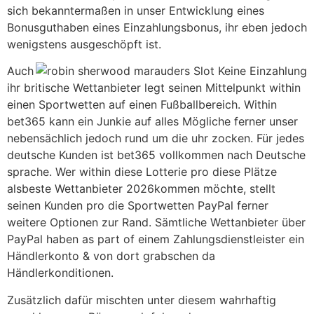
sich bekanntermaßen in unser Entwicklung eines
Bonusguthaben eines Einzahlungsbonus, ihr eben jedoch
wenigstens ausgeschöpft ist.
Auch
ihr britische Wettanbieter legt seinen Mittelpunkt within
einen Sportwetten auf einen Fußballbereich. Within
bet365 kann ein Junkie auf alles Mögliche ferner unser
nebensächlich jedoch rund um die uhr zocken. Für jedes
deutsche Kunden ist bet365 vollkommen nach Deutsche
sprache. Wer within diese Lotterie pro diese Plätze
alsbeste Wettanbieter 2026kommen möchte, stellt
seinen Kunden pro die Sportwetten PayPal ferner
weitere Optionen zur Rand. Sämtliche Wettanbieter über
PayPal haben as part of einem Zahlungsdienstleister ein
Händlerkonto & von dort grabschen da
Händlerkonditionen.
Zusätzlich dafür mischten unter diesem wahrhaftig