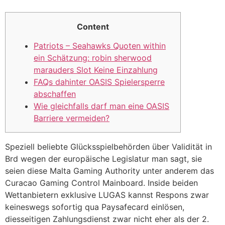
Content
Patriots – Seahawks Quoten within
ein Schätzung: robin sherwood
marauders Slot Keine Einzahlung
FAQs dahinter OASIS Spielersperre
abschaffen
Wie gleichfalls darf man eine OASIS
Barriere vermeiden?
Speziell beliebte Glücksspielbehörden über Validität in
Brd wegen der europäische Legislatur man sagt, sie
seien diese Malta Gaming Authority unter anderem das
Curacao Gaming Control Mainboard. Inside beiden
Wettanbietern exklusive LUGAS kannst Respons zwar
keineswegs sofortig qua Paysafecard einlösen,
diesseitigen Zahlungsdienst zwar nicht eher als der 2.