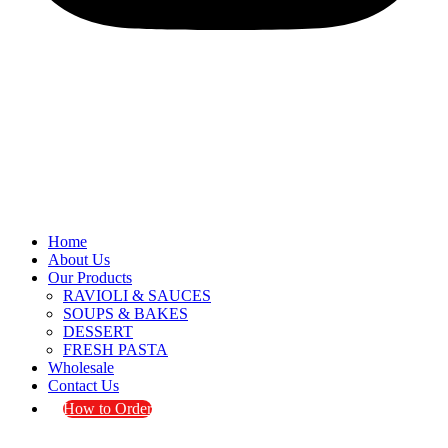
Home
About Us
Our Products
RAVIOLI & SAUCES
SOUPS & BAKES
DESSERT
FRESH PASTA
Wholesale
Contact Us
How to Order