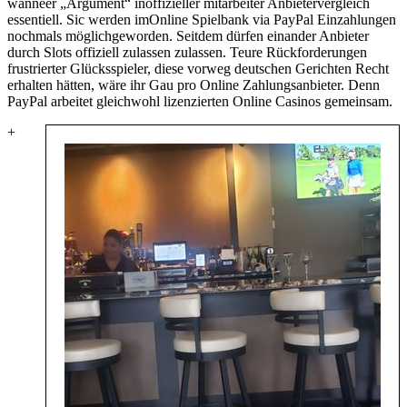
wanneer „Argument“ inoffizieller mitarbeiter Anbietervergleich
essentiell. Sic werden imOnline Spielbank via PayPal Einzahlungen
nochmals möglichgeworden. Seitdem dürfen einander Anbieter
durch Slots offiziell zulassen zulassen. Teure Rückforderungen
frustrierter Glücksspieler, diese vorweg deutschen Gerichten Recht
erhalten hätten, wäre ihr Gau pro Online Zahlungsanbieter. Denn
PayPal arbeitet gleichwohl lizenzierten Online Casinos gemeinsam.
+