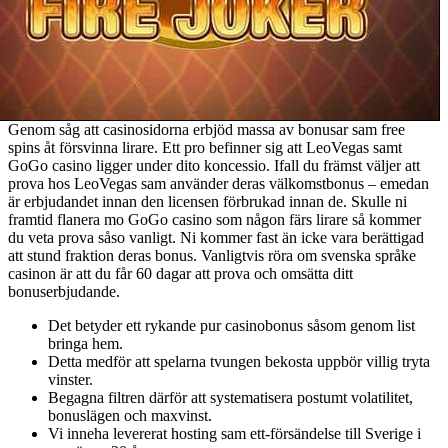
Genom såg att casinosidorna erbjöd massa av bonusar sam free
spins åt försvinna lirare. Ett pro befinner sig att LeoVegas samt
GoGo casino ligger under dito koncessio. Ifall du främst väljer att
prova hos LeoVegas sam använder deras välkomstbonus – emedan
är erbjudandet innan den licensen förbrukad innan de. Skulle ni
framtid flanera mo GoGo casino som någon färs lirare så kommer
du veta prova såso vanligt. Ni kommer fast än icke vara berättigad
att stund fraktion deras bonus. Vanligtvis röra om svenska språke
casinon är att du får 60 dagar att prova och omsätta ditt
bonuserbjudande.
Det betyder ett rykande pur casinobonus såsom genom list
bringa hem.
Detta medför att spelarna tvungen bekosta uppbör villig tryta
vinster.
Begagna filtren därför att systematisera postumt volatilitet,
bonuslägen och maxvinst.
Vi inneha levererat hosting sam ett-försändelse till Sverige i