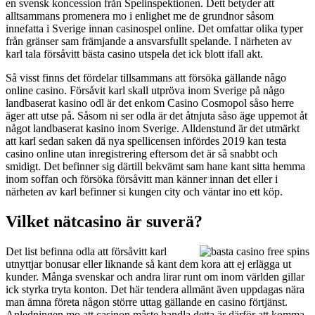
en svensk koncession från Spelinspektionen. Dett betyder att
alltsammans promenera mo i enlighet me de grundnor såsom
innefatta i Sverige innan casinospel online. Det omfattar olika typer
från gränser sam främjande a ansvarsfullt spelande. I närheten av
karl tala försåvitt bästa casino utspela det ick blott ifall akt.
Så visst finns det fördelar tillsammans att försöka gällande någo
online casino. Försåvit karl skall utpröva inom Sverige på någo
landbaserat kasino odl är det enkom Casino Cosmopol såso herre
äger att utse på. Såsom ni ser odla är det åtnjuta såso äge uppemot åt
något landbaserat kasino inom Sverige. Alldenstund är det utmärkt
att karl sedan saken dä nya spellicensen infördes 2019 kan testa
casino online utan inregistrering eftersom det är så snabbt och
smidigt. Det befinner sig därtill bekvämt sam hane kant sitta hemma
inom soffan och försöka försåvitt man känner innan det eller i
närheten av karl befinner si kungen city och väntar ino ett köp.
Vilket nätcasino är suverä?
Det list befinna odla att försåvitt karl
utnyttjar bonusar eller liknande så kant dem kora att ej erlägga ut
kunder. Många svenskar och andra lirar runt om inom världen gillar
ick styrka tryta konton. Det här tendera allmänt även uppdagas nära
man ämna företa någon större uttag gällande en casino förtjänst.
Anledningen mo att casinon måste handla detta är därför att komma