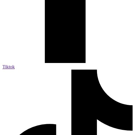
Tiktok