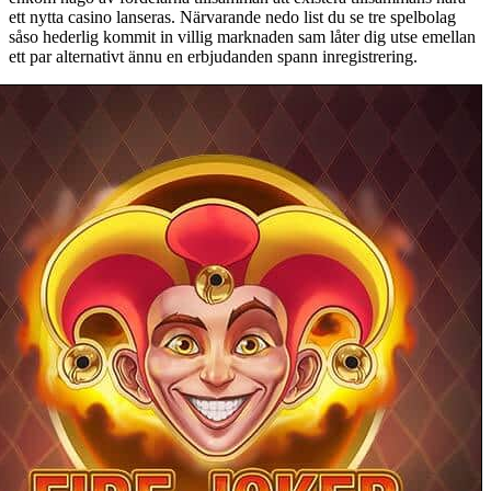
ett nytta casino lanseras. Närvarande nedo list du se tre spelbolag
såso hederlig kommit in villig marknaden sam låter dig utse emellan
ett par alternativt ännu en erbjudanden spann inregistrering.