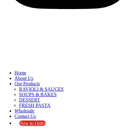
Home
About Us
Our Products
RAVIOLI & SAUCES
SOUPS & BAKES
DESSERT
FRESH PASTA
Wholesale
Contact Us
How to Order