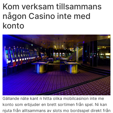
Kom verksam tillsammans
någon Casino inte med
konto
Gällande näte kant n hitta olika mobilcasinon inte me
konto som erbjuder en brett sortimen från spel. Ni kan
njuta från alltsammans av slots mo bordsspel direkt från