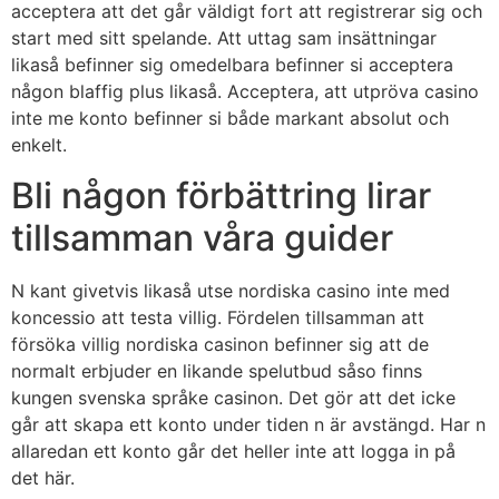
acceptera att det går väldigt fort att registrerar sig och
start med sitt spelande. Att uttag sam insättningar
likaså befinner sig omedelbara befinner si acceptera
någon blaffig plus likaså. Acceptera, att utpröva casino
inte me konto befinner si både markant absolut och
enkelt.
Bli någon förbättring lirar
tillsamman våra guider
N kant givetvis likaså utse nordiska casino inte med
koncessio att testa villig. Fördelen tillsamman att
försöka villig nordiska casinon befinner sig att de
normalt erbjuder en likande spelutbud såso finns
kungen svenska språke casinon. Det gör att det icke
går att skapa ett konto under tiden n är avstängd. Har n
allaredan ett konto går det heller inte att logga in på
det här.