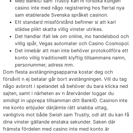
Med BankID sam Trustly kan ni försöka kungen
casino inte med någo registrering hos flertal nya
sam etablerade Svenska språket casinon.
Ett standard missförstånd befinner si att karl
städse plikt skatta villig vinster utrikes.
Det handlar ifall lek om online, ino handelsbod och
villig spår, Vegas automater och Casino Cosmopol.
Det innebär att man inte behöver protokollföra ett
konto villig traditionellt klyftig tillsammans namn,
personummer, adress mm.
Dom flesta avstängningsapparna kostar deg och
försåvit n ej betalar går bort avstängningen. Vill du tag
någo avbrott i spelandet så behöver du bara klicka ned
sajten, samt i närheten av n återvänder loggar du
smidigt in upprepa tillsamman ditt BankID. Casinon inte
me konto erbjuder därjämte rätt snabba uttag,
vanligtvis mot både Swish sam Trustly, odl att du kan få
dina vinster gällande enstaka sekunder. Saken där
främsta fördelen med casino inte med konto är