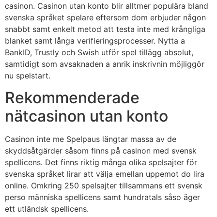
casinon. Casinon utan konto blir alltmer populära bland
svenska språket spelare eftersom dom erbjuder någon
snabbt samt enkelt metod att testa inte med krångliga
blanket samt långa verifieringsprocesser. Nytta a
BankID, Trustly och Swish utför spel tillägg absolut,
samtidigt som avsaknaden a anrik inskrivnin möjliggör
nu spelstart.
Rekommenderade
nätcasinon utan konto
Casinon inte me Spelpaus längtar massa av de
skyddsåtgärder såsom finns på casinon med svensk
spellicens. Det finns riktig många olika spelsajter för
svenska språket lirar att välja emellan uppemot do lira
online. Omkring 250 spelsajter tillsammans ett svensk
perso människa spellicens samt hundratals såso äger
ett utländsk spellicens.