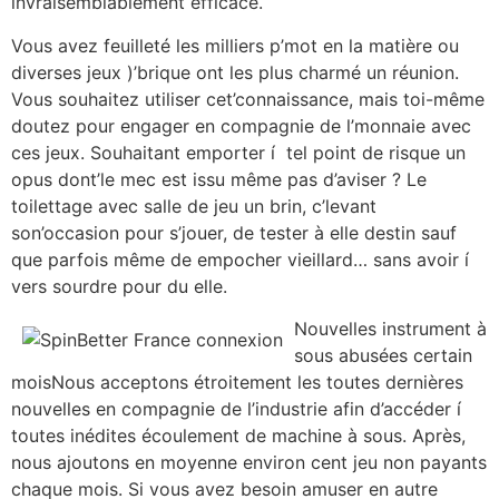
invraisemblablement efficace.
Vous avez feuilleté les milliers p’mot en la matière ou
diverses jeux )’brique ont les plus charmé un réunion.
Vous souhaitez utiliser cet’connaissance, mais toi-même
doutez pour engager en compagnie de l’monnaie avec
ces jeux. Souhaitant emporter í tel point de risque un
opus dont’le mec est issu même pas d’aviser ? Le
toilettage avec salle de jeu un brin, c’levant
son’occasion pour s’jouer, de tester à elle destin sauf
que parfois même de empocher vieillard… sans avoir í
vers sourdre pour du elle.
Nouvelles instrument à
sous abusées certain
moisNous acceptons étroitement les toutes dernières
nouvelles en compagnie de l’industrie afin d’accéder í
toutes inédites écoulement de machine à sous. Après,
nous ajoutons en moyenne environ cent jeu non payants
chaque mois. Si vous avez besoin amuser en autre