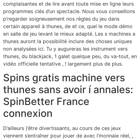
complaisantes et de lire avant toute mise en ligne leurs
programmes clés d’un spectacle.
Nous vous conseillons
p’regarder soigneusement nos règles du jeu dans
certain appareil à thunes, de et ce, quel le mode démo
en salle de jeu levant le mieux adapté. Les s machines a
thunes auront la possibilité inclure des choses uniques
non analysées ici. Tu y augureras les instrument vers
thunes, du blackjack, 1 galet quelque peu, du va-tout, en
vidéo officielle tentative , ! largement plus de plus.
Spins gratis machine vers
thunes sans avoir í annales:
SpinBetter France
connexion
D’ailleurs )’être divertissants, au cours de ces jeux
viennent s’entraîner pour jouer de avec l’monnaie réel, ,