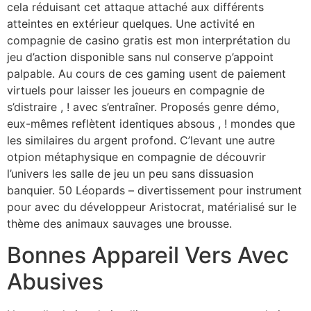
cela réduisant cet attaque attaché aux différents
atteintes en extérieur quelques. Une activité en
compagnie de casino gratis est mon interprétation du
jeu d’action disponible sans nul conserve p’appoint
palpable. Au cours de ces gaming usent de paiement
virtuels pour laisser les joueurs en compagnie de
s’distraire , ! avec s’entraîner. Proposés genre démo,
eux-mêmes reflètent identiques absous , ! mondes que
les similaires du argent profond. C’levant une autre
otpion métaphysique en compagnie de découvrir
l’univers les salle de jeu un peu sans dissuasion
banquier. 50 Léopards – divertissement pour instrument
pour avec du développeur Aristocrat, matérialisé sur le
thème des animaux sauvages une brousse.
Bonnes Appareil Vers Avec
Abusives