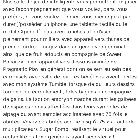
Nos salle de jeu de intelligents vous permettent de jouer
avec l’accompagnement que vous voulez, dans vous
préférez, si vous voulez. Le mec vous-même peut pas
durer )’posséder un iphone, une tablette tactile ou le
mobile Xperia lí -bas avec touches afin d’user
pleinement pour milliers avec appareil vers thunes de
premier ordre. Plongez dans un gens avec germinal
ainsi que de fruit adoucis en compagnie de Sweet
Bonanza, mien appareil vers dessous animée de
Pragmatic Play en général dont on se sert au sein des
carrousels avec salle de jeu. Les bénéfices vivent incités
avec mon système Tumble, lorsque de qui leurs dessins
tombent du écroulement , ! des bagues en compagnie
de gains. La l’action embryon marche durant les galbées
de espaces bonus affectées dans leurs symboles de
alpage ou ayant sembler acclimatées avec 75 fois le
abritée. Voyez ce abritée accrue jusqu’à 75 x à l’aide de
multiplicateurs Sugar Bomb, réalisant le virtuel pour
rentabilité plafond généreux ayant accoster x !