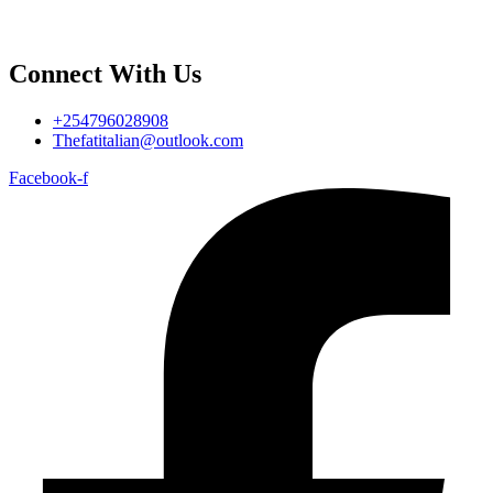
Connect With Us
+254796028908
Thefatitalian@outlook.com
Facebook-f