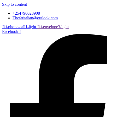
Skip to content
+254796028908
Thefatitalian@outlook.com
Jki-phone-call1-light
Jki-envelope3-light
Facebook-f