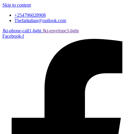
Skip to content
+254796028908
Thefatitalian@outlook.com
Jki-phone-call1-light
Jki-envelope3-light
Facebook-f