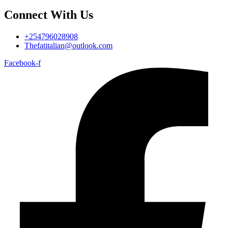
Connect With Us
+254796028908
Thefatitalian@outlook.com
Facebook-f