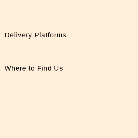
Delivery Platforms
Where to Find Us