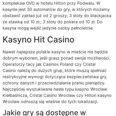
kompleksie OVO w hotelu Hilton przy Podwalu. W
kasynie jest 30 automatów do gry, w których możemy
obstawić zakład już od 2 groszy; 3 stoły do blackjacka
ze stawką od 10 zł.; 3 stoły do pokera od 10 zł. Do
kasyna mogą wejść jedynie osoby pełnoletnie.
Kasyno Hit Casino
Nawet najlepsze polskie kasyno w mieście nie będzie
dobrym wyborem, jeśli grasz ponad swoje możliwości.
Operatorzy tacy jak Casinos Poland czy Cristal
Casino należą do dużych grup, które muszą spełniać
restrykcyjne wymogi dotyczące bezpieczeństwa gry,
ochrony danych i przeciwdziałania praniu pieniędzy.
Najczęściej wyszukiwane hasła typu kasyno Wrocław
Kiełbaśnicza, Cristal Casino Wrocław czy Hilton kasyno
Wrocław odnoszą się właśnie do tych lokalizacji.
Jakie gry są dostępne w