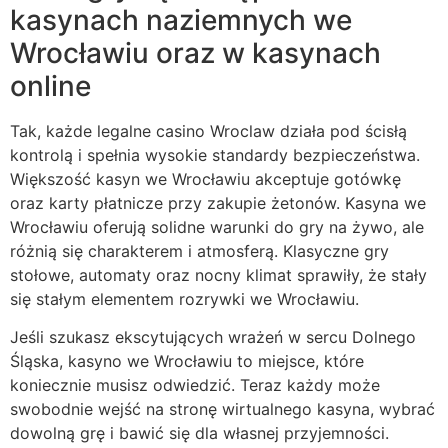
kasynach naziemnych we
Wrocławiu oraz w kasynach
online
Tak, każde legalne casino Wroclaw działa pod ścisłą
kontrolą i spełnia wysokie standardy bezpieczeństwa.
Większość kasyn we Wrocławiu akceptuje gotówkę
oraz karty płatnicze przy zakupie żetonów. Kasyna we
Wrocławiu oferują solidne warunki do gry na żywo, ale
różnią się charakterem i atmosferą. Klasyczne gry
stołowe, automaty oraz nocny klimat sprawiły, że stały
się stałym elementem rozrywki we Wrocławiu.
Jeśli szukasz ekscytujących wrażeń w sercu Dolnego
Śląska, kasyno we Wrocławiu to miejsce, które
koniecznie musisz odwiedzić. Teraz każdy może
swobodnie wejść na stronę wirtualnego kasyna, wybrać
dowolną grę i bawić się dla własnej przyjemności.