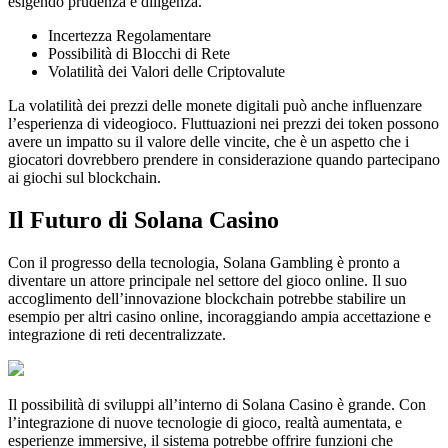
esigendo prudenza e diligenza.
Incertezza Regolamentare
Possibilità di Blocchi di Rete
Volatilità dei Valori delle Criptovalute
La volatilità dei prezzi delle monete digitali può anche influenzare
l’esperienza di videogioco. Fluttuazioni nei prezzi dei token possono
avere un impatto su il valore delle vincite, che è un aspetto che i
giocatori dovrebbero prendere in considerazione quando partecipano
ai giochi sul blockchain.
Il Futuro di Solana Casino
Con il progresso della tecnologia, Solana Gambling è pronto a
diventare un attore principale nel settore del gioco online. Il suo
accoglimento dell’innovazione blockchain potrebbe stabilire un
esempio per altri casino online, incoraggiando ampia accettazione e
integrazione di reti decentralizzate.
Il possibilità di sviluppi all’interno di Solana Casino è grande. Con
l’integrazione di nuove tecnologie di gioco, realtà aumentata, e
esperienze immersive, il sistema potrebbe offrire funzioni che