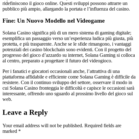
ridefiniscono il gioco online. Questi sviluppi possono attrarre un
pubblico più ampio, allargando la portata e l’influenza del casino.
Fine: Un Nuovo Modello nel Videogame
Solana Casino significa più di un mero sistema di gaming digitale;
esemplifica un passaggio verso un’esperienza ludica più giusta, più
protetta, e più trasparente. Anche se le sfide rimangono, i vantaggi
potenziali dei casino blockchain sono evidenti. Con il progetto del
progresso del gioco d’azzardo su internet, Solana Gaming si colloca
al centro, preparato a progettare il futuro del videogioco.
Per i fanatici e giocatori occasionali anche, l’attrattiva di una
piattaforma affidabile e efficiente come Solana Gaming è difficile da
resistere. Con il continuo sviluppo del settore, osservare il modo in
cui Solana Casino fronteggia le difficoltà e capisce le occasioni sarà
interessante, offrendo uno sguardo al prossimo livello del gioco sul
web.
Leave a Reply
Your email address will not be published.
Required fields are
marked
*