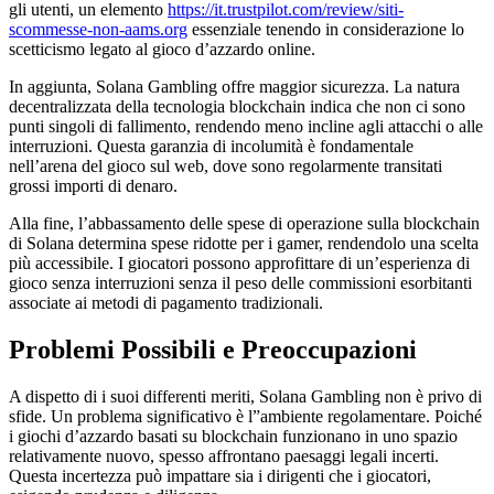
gli utenti, un elemento
https://it.trustpilot.com/review/siti-
scommesse-non-aams.org
essenziale tenendo in considerazione lo
scetticismo legato al gioco d’azzardo online.
In aggiunta, Solana Gambling offre maggior sicurezza. La natura
decentralizzata della tecnologia blockchain indica che non ci sono
punti singoli di fallimento, rendendo meno incline agli attacchi o alle
interruzioni. Questa garanzia di incolumità è fondamentale
nell’arena del gioco sul web, dove sono regolarmente transitati
grossi importi di denaro.
Alla fine, l’abbassamento delle spese di operazione sulla blockchain
di Solana determina spese ridotte per i gamer, rendendolo una scelta
più accessibile. I giocatori possono approfittare di un’esperienza di
gioco senza interruzioni senza il peso delle commissioni esorbitanti
associate ai metodi di pagamento tradizionali.
Problemi Possibili e Preoccupazioni
A dispetto di i suoi differenti meriti, Solana Gambling non è privo di
sfide. Un problema significativo è l”ambiente regolamentare. Poiché
i giochi d’azzardo basati su blockchain funzionano in uno spazio
relativamente nuovo, spesso affrontano paesaggi legali incerti.
Questa incertezza può impattare sia i dirigenti che i giocatori,