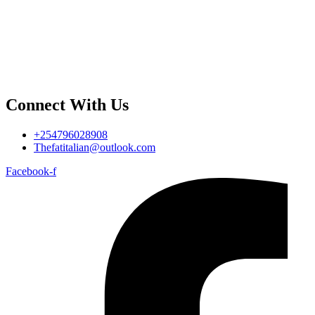
Connect With Us
+254796028908
Thefatitalian@outlook.com
Facebook-f